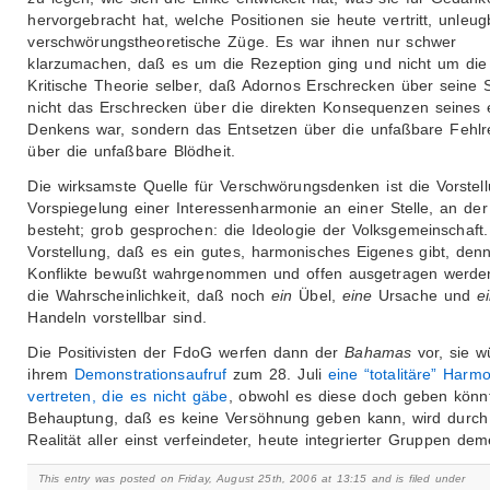
hervorgebracht hat, welche Positionen sie heute vertritt, unleug
verschwörungstheoretische Züge. Es war ihnen nur schwer
klarzumachen, daß es um die Rezeption ging und nicht um die
Kritische Theorie selber, daß Adornos Erschrecken über seine 
nicht das Erschrecken über die direkten Konsequenzen seines 
Denkens war, sondern das Entsetzen über die unfaßbare Fehlre
über die unfaßbare Blödheit.
Die wirksamste Quelle für Verschwörungsdenken ist die Vorstel
Vorspiegelung einer Interessenharmonie an einer Stelle, an der
besteht; grob gesprochen: die Ideologie der Volksgemeinschaft.
Vorstellung, daß es ein gutes, harmonisches Eigenes gibt, den
Konflikte bewußt wahrgenommen und offen ausgetragen werden
die Wahrscheinlichkeit, daß noch
ein
Übel,
eine
Ursache und
e
Handeln vorstellbar sind.
Die Positivisten der FdoG werfen dann der
Bahamas
vor, sie w
ihrem
Demonstrationsaufruf
zum 28. Juli
eine “totalitäre” Harm
vertreten, die es nicht gäbe
, obwohl es diese doch geben könnt
Behauptung, daß es keine Versöhnung geben kann, wird durch
Realität aller einst verfeindeter, heute integrierter Gruppen deme
This entry was posted on Friday, August 25th, 2006 at 13:15 and is filed under