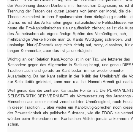
der Versöhnung dessen Denkens mit Humeschen Diagnosen; es ist d
Trennung der Fragen des guten Lebens von jenen der Moral, die die K
Theorie zumindest in ihrer Popularversion dann rückgängig machte, e
Drama; es ist das Ankämpfen gegen naturalistische Fehlschlüsse, wi
heute die Pro-Kapitalistischen sie unaufhörlich ziehen; es ist die Aus
des Ästhetischen als eigenständige Sphäre des Vernünftigen, ach,
mehrbändige Werke könnte man zu Kants Würdigung schreiben, und 
unsinnige “blutig”-Rhetorik regt mich richtig auf, sorry, classless, für 
langen Kommentar, aber das ist ja unerträglich.
Wichtig an der Relation Kant/Adorno ist in der Tat, wie letzterer das
Besondere gegen das Allgemeine in Stellung bringt, und genau DIESE
Tradition auch und gerade an Kant bedarf immer wieder erneuter
Ausarbeitung. Da hat Kant selbst in der “Kritik der Urteilskraft” die Vo
zur Selbstkritik geleistet, kann man u.a. bei Hannah Arendt gut nachl
Weil genau das die zentrale, Kantische Pointe ist: Die PERMANENT
SELBSTKRITIK DER VERNUNFT als Vorraussetzung des Ausgangs 
Menschen aus seiner selbst verschuldeten Unmündigkeit, noch Fouca
in dieser Tradition … aber weder ein Kant-blutig-Sprechen noch dieser
der Prowestlichkeit als politische Substanz, wie die FDOG sie verbrei
würden beim Besonderen mit Kantischen Mitteln jemals ankommen. 
schon.