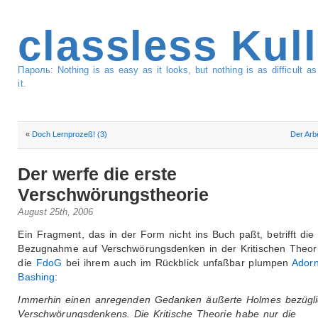
classless Kul
Пароль: Nothing is as easy as it looks, but nothing is as difficult 
it.
«
Doch Lernprozeß! (3)
Der Arbe
Der werfe die erste
Verschwörungstheorie
August 25th, 2006
Ein Fragment, das in der Form nicht ins Buch paßt, betrifft die
Bezugnahme auf Verschwörungsdenken in der Kritischen Theor
die
FdoG
bei ihrem auch im Rückblick unfaßbar plumpen
Ador
Bashing
:
Immerhin einen anregenden Gedanken äußerte Holmes bezügli
Verschwörungsdenkens. Die Kritische Theorie habe nur die