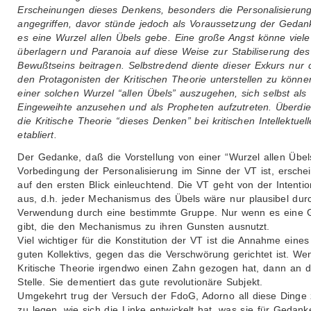
Erscheinungen dieses Denkens, besonders die Personalisierung
angegriffen, davor stünde jedoch als Voraussetzung der Gedan
es eine Wurzel allen Übels gebe. Eine große Angst könne viele
überlagern und Paranoia auf diese Weise zur Stabiliserung des
Bewußtseins beitragen. Selbstredend diente dieser Exkurs nur 
den Protagonisten der Kritischen Theorie unterstellen zu könne
einer solchen Wurzel “allen Übels” auszugehen, sich selbst als
Eingeweihte anzusehen und als Propheten aufzutreten. Überdi
die Kritische Theorie “dieses Denken” bei kritischen Intellektuel
etabliert.
Der Gedanke, daß die Vorstellung von einer “Wurzel allen Übel
Vorbedingung der Personalisierung im Sinne der VT ist, erschei
auf den ersten Blick einleuchtend. Die VT geht von der Intention
aus, d.h. jeder Mechanismus des Übels wäre nur plausibel dur
Verwendung durch eine bestimmte Gruppe. Nur wenn es eine 
gibt, die den Mechanismus zu ihren Gunsten ausnutzt.
Viel wichtiger für die Konstitution der VT ist die Annahme eine
guten Kollektivs, gegen das die Verschwörung gerichtet ist. We
Kritische Theorie irgendwo einen Zahn gezogen hat, dann an d
Stelle. Sie dementiert das gute revolutionäre Subjekt.
Umgekehrt trug der Versuch der FdoG, Adorno all diese Dinge 
zu legen, wie sich die Linke entwickelt hat, was sie für Gedank