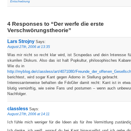
Entschwörung
4 Responses to “Der werfe die erste
Verschwörungstheorie”
Lars Strojny
Says:
August 27th, 2006 at 13:35
Was mir nicht so recht klar wird, ist Scrupedas und dein Interesse fü
skurrilen Diskurs. Also das ist halt Popkultur, philosophisches Kabaret
Wie du in
http://myblog.de/classless/art/4071080/Freunde_der_offenen_Gesellsch
berichtest, wird sogar Kant gegen Adorno in Stellung gebracht.
Interessanterweise behalten die FdoGler damit recht: Kant ist in etw
blutig vernünftig, wie seine Fans und postumen – wenn auch unbewu
Nachfolger.
classless
Says:
August 27th, 2006 at 14:11
Ich fühle mich weniger für die Ideen als für ihre Vermittlung zuständ
Ich denke, ich weiß, worauf du bei Kant hinauswillst und ich gebe dir