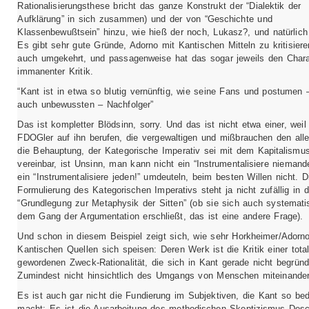
Rationalisierungsthese bricht das ganze Konstrukt der “Dialektik der
Aufklärung” in sich zusammen) und der von “Geschichte und
Klassenbewußtsein” hinzu, wie hieß der noch, Lukasz?, und natürlich
Es gibt sehr gute Gründe, Adorno mit Kantischen Mitteln zu kritisiere
auch umgekehrt, und passagenweise hat das sogar jeweils den Chara
immanenter Kritik.
“Kant ist in etwa so blutig vernünftig, wie seine Fans und postumen
auch unbewussten – Nachfolger”
Das ist kompletter Blödsinn, sorry. Und das ist nicht etwa einer, weil
FDOGler auf ihn berufen, die vergewaltigen und mißbrauchen den alle
die Behauptung, der Kategorische Imperativ sei mit dem Kapitalismu
vereinbar, ist Unsinn, man kann nicht ein “Instrumentalisiere niemande
ein “Instrumentalisiere jeden!” umdeuteln, beim besten Willen nicht. Di
Formulierung des Kategorischen Imperativs steht ja nicht zufällig in d
“Grundlegung zur Metaphysik der Sitten” (ob sie sich auch systemat
dem Gang der Argumentation erschließt, das ist eine andere Frage).
Und schon in diesem Beispiel zeigt sich, wie sehr Horkheimer/Adorn
Kantischen Quellen sich speisen: Deren Werk ist die Kritik einer tota
gewordenen Zweck-Rationalität, die sich in Kant gerade nicht begründ
Zumindest nicht hinsichtlich des Umgangs von Menschen miteinander
Es ist auch gar nicht die Fundierung im Subjektiven, die Kant so be
macht: Es ist die Ausarbeitung des methodischen Skeptizismus Desca