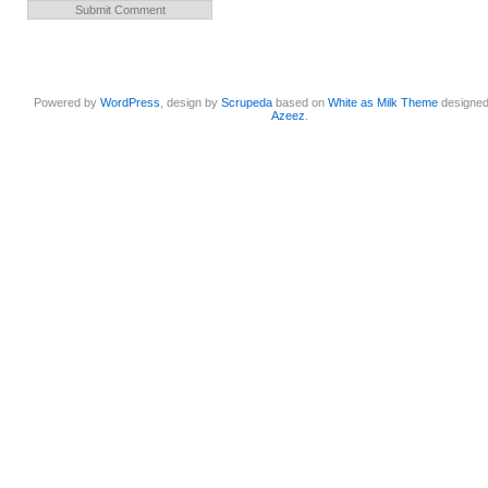
Powered by
WordPress
, design by
Scrupeda
based on
White as Milk Theme
designe
Azeez
.