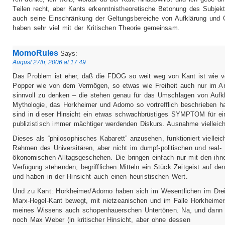
Teilen recht, aber Kants erkenntnistheoretische Betonung des Subjek
auch seine Einschränkung der Geltungsbereiche von Aufklärung und 
haben sehr viel mit der Kritischen Theorie gemeinsam.
MomoRules
Says:
August 27th, 2006 at 17:49
Das Problem ist eher, daß die FDOG so weit weg von Kant ist wie v
Popper wie von dem Vermögen, so etwas wie Freiheit auch nur im A
sinnvoll zu denken – die stehen genau für das Umschlagen von Aufkl
Mythologie, das Horkheimer und Adorno so vortrefflich beschrieben 
sind in dieser Hinsicht ein etwas schwachbrüstiges SYMPTOM für ei
publizistisch immer mächtiger werdenden Diskurs. Ausnahme vielleich
Dieses als “philosophisches Kabarett” anzusehen, funktioniert vielleic
Rahmen des Universitären, aber nicht im dumpf-politischen und real-
ökonomischen Alltagsgeschehen. Die bringen einfach nur mit den ihn
Verfügung stehenden, begrifflichen Mitteln ein Stück Zeitgeist auf de
und haben in der Hinsicht auch einen heuristischen Wert.
Und zu Kant: Horkheimer/Adorno haben sich im Wesentlichen im Dre
Marx-Hegel-Kant bewegt, mit nietzeanischen und im Falle Horkheimer
meines Wissens auch schopenhauerschen Untertönen. Na, und dann
noch Max Weber (in kritischer Hinsicht, aber ohne dessen