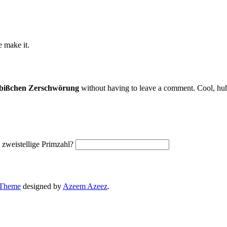
e make it.
 bißchen Zerschwörung
without having to leave a comment. Cool, huh?
e zweistellige Primzahl?
 Theme
designed by
Azeem Azeez
.