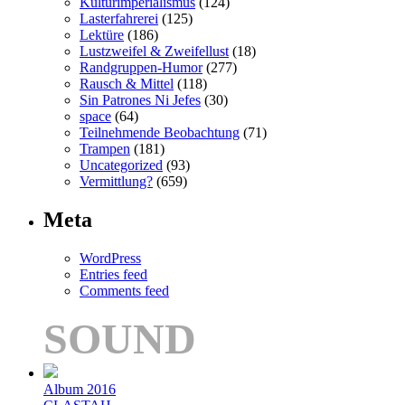
Kulturimperialismus
(124)
Lasterfahrerei
(125)
Lektüre
(186)
Lustzweifel & Zweifellust
(18)
Randgruppen-Humor
(277)
Rausch & Mittel
(118)
Sin Patrones Ni Jefes
(30)
space
(64)
Teilnehmende Beobachtung
(71)
Trampen
(181)
Uncategorized
(93)
Vermittlung?
(659)
Meta
WordPress
Entries feed
Comments feed
SOUND
Album 2016