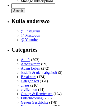
Manage subscriptions
Kulla anderswo
@ Instagram
@ Mastodon
@ Youtube
Categories
Antifa
(303)
Arbeitskräfte
(59)
Ausm Leben
(272)
bestellt & nicht abgeholt
(5)
Breakcore
(124)
Categorized
(351)
chaos
(216)
civilization
(14)
Cut-up & Remichsen
(124)
Entschwörung
(206)
Gegen Geschichte
(178)