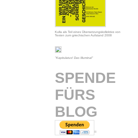
Kulla als Teil eines Übersetzungskollektivs von
Texten zum griechischen Aufstand 2008
"Kapitulatus! Das Illuminal"
SPENDE
FÜRS
BLOG