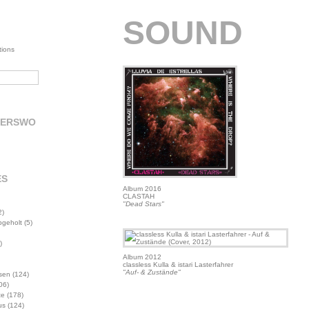
SOUND
tions
DERSWO
ES
Album 2016
CLASTAH
"Dead Stars"
2)
abgeholt
(5)
)
Album 2012
classless Kulla & istari Lasterfahrer
"Auf- & Zustände"
sen
(124)
06)
te
(178)
us
(124)