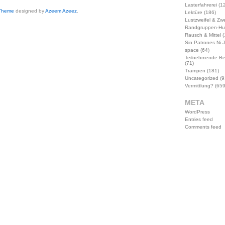
Lasterfahrerei
(12
 Theme
designed by
Azeem Azeez
.
Lektüre
(186)
Lustzweifel & Zwe
Randgruppen-Hu
Rausch & Mittel
(
Sin Patrones Ni 
space
(64)
Teilnehmende B
(71)
Trampen
(181)
Uncategorized
(9
Vermittlung?
(659
META
WordPress
Entries feed
Comments feed