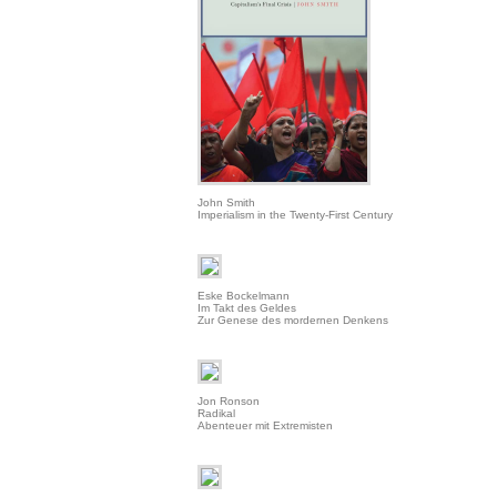
John Smith
Imperialism in the Twenty-First Century
Eske Bockelmann
Im Takt des Geldes
Zur Genese des mordernen Denkens
Jon Ronson
Radikal
Abenteuer mit Extremisten