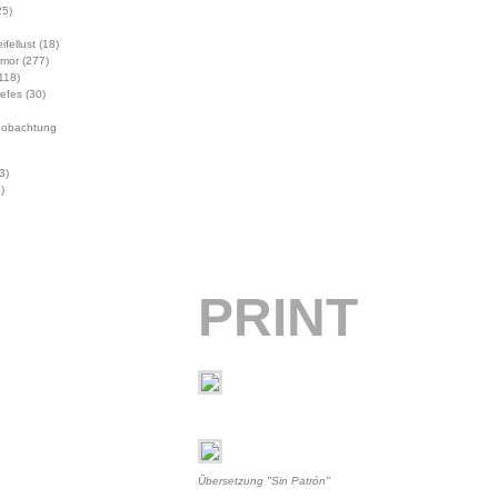
5)
ifellust
(18)
mor
(277)
118)
Jefes
(30)
eobachtung
3)
)
PRINT
Übersetzung "Sin Patrón"