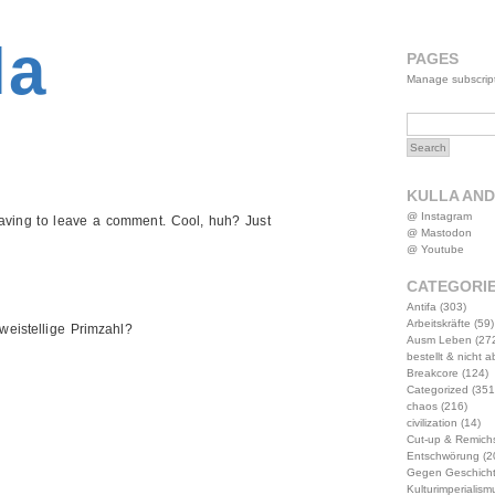
2MWW4N64EB9P
la
PAGES
Manage subscrip
KULLA AN
@ Instagram
aving to leave a comment. Cool, huh? Just
@ Mastodon
@ Youtube
CATEGORI
Antifa
(303)
Arbeitskräfte
(59)
weistellige Primzahl?
Ausm Leben
(27
bestellt & nicht 
Breakcore
(124)
Categorized
(351
chaos
(216)
civilization
(14)
Cut-up & Remich
Entschwörung
(2
Gegen Geschich
Kulturimperialism