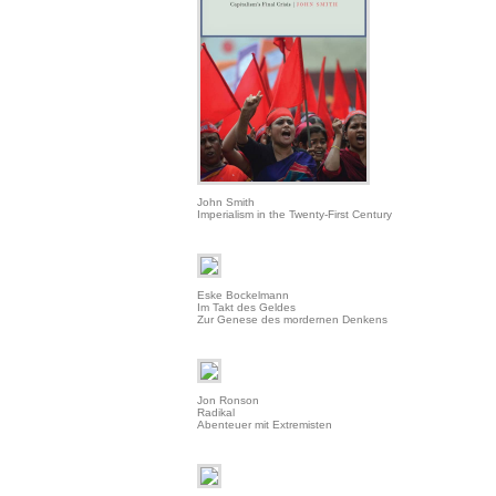
John Smith
Imperialism in the Twenty-First Century
Eske Bockelmann
Im Takt des Geldes
Zur Genese des mordernen Denkens
Jon Ronson
Radikal
Abenteuer mit Extremisten