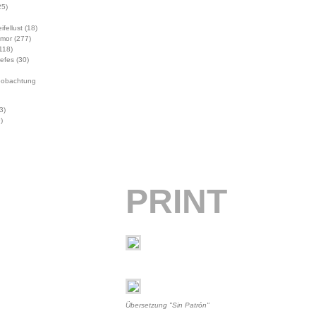
5)
ifellust
(18)
mor
(277)
118)
Jefes
(30)
eobachtung
3)
)
PRINT
Übersetzung "Sin Patrón"