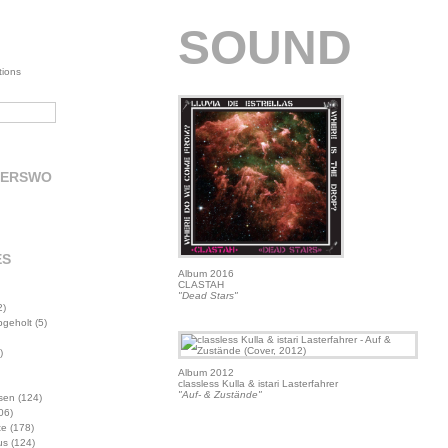
SOUND
tions
DERSWO
ES
Album 2016
CLASTAH
"Dead Stars"
2)
abgeholt
(5)
)
Album 2012
classless Kulla & istari Lasterfahrer
"Auf- & Zustände"
sen
(124)
06)
te
(178)
us
(124)