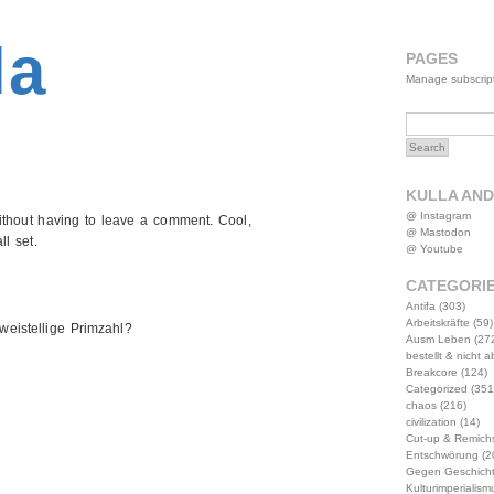
2MWW4N64EB9P
la
PAGES
Manage subscrip
KULLA AN
@ Instagram
thout having to leave a comment. Cool,
@ Mastodon
l set.
@ Youtube
CATEGORI
Antifa
(303)
Arbeitskräfte
(59)
weistellige Primzahl?
Ausm Leben
(27
bestellt & nicht 
Breakcore
(124)
Categorized
(351
chaos
(216)
civilization
(14)
Cut-up & Remich
Entschwörung
(2
Gegen Geschich
Kulturimperialism