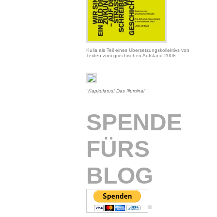
Kulla als Teil eines Übersetzungskollektivs von
Texten zum griechischen Aufstand 2008
"Kapitulatus! Das Illuminal"
SPENDE
FÜRS
BLOG