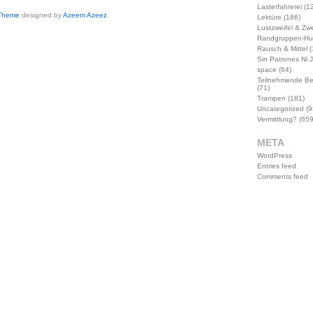
Lasterfahrerei
(12
 Theme
designed by
Azeem Azeez
.
Lektüre
(186)
Lustzweifel & Zwe
Randgruppen-Hu
Rausch & Mittel
(
Sin Patrones Ni 
space
(64)
Teilnehmende B
(71)
Trampen
(181)
Uncategorized
(9
Vermittlung?
(659
META
WordPress
Entries feed
Comments feed