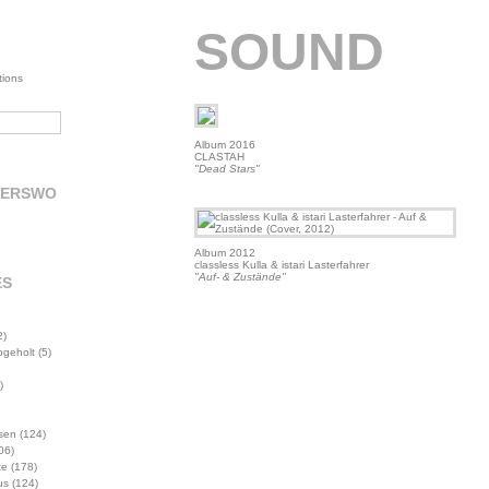
SOUND
tions
Album 2016
CLASTAH
"Dead Stars"
DERSWO
Album 2012
classless Kulla & istari Lasterfahrer
"Auf- & Zustände"
ES
2)
abgeholt
(5)
)
sen
(124)
06)
te
(178)
us
(124)