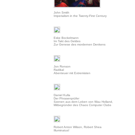
John Smith
Imperialism in the Twenty-First Century
Eske Bockelmann
Im Takt des Geldes
Zur Genese des mordernen Denkens
Jon Ronson
Radikal
Abenteuer mit Extremisten
Daniel Kulla
Der Phrasenprüfer
Szenen aus dem Leben von Wau Holland,
Mitbegründer des Chaos Computer Clubs
Robert Anton Wilson, Robert Shea
Illuminatus!