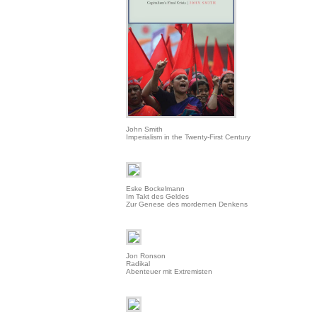
John Smith
Imperialism in the Twenty-First Century
Eske Bockelmann
Im Takt des Geldes
Zur Genese des mordernen Denkens
Jon Ronson
Radikal
Abenteuer mit Extremisten