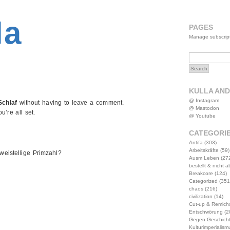
2MWW4N64EB9P
la
PAGES
Manage subscrip
KULLA AN
@ Instagram
Schlaf
without having to leave a comment.
@ Mastodon
’re all set.
@ Youtube
CATEGORI
Antifa
(303)
Arbeitskräfte
(59)
weistellige Primzahl?
Ausm Leben
(27
bestellt & nicht 
Breakcore
(124)
Categorized
(351
chaos
(216)
civilization
(14)
Cut-up & Remich
Entschwörung
(2
Gegen Geschich
Kulturimperialism