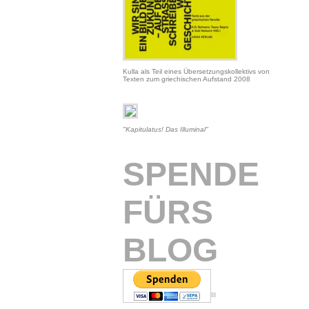
Kulla als Teil eines Übersetzungskollektivs von
Texten zum griechischen Aufstand 2008
"Kapitulatus! Das Illuminal"
SPENDE
FÜRS
BLOG