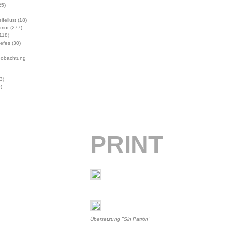
5)
ifellust
(18)
mor
(277)
118)
Jefes
(30)
eobachtung
3)
)
PRINT
Übersetzung "Sin Patrón"