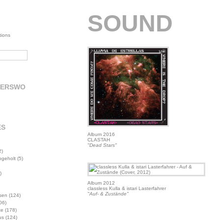
SOUND
tions
DERSWO
ES
Album 2016
CLASTAH
"Dead Stars"
2)
abgeholt
(5)
)
Album 2012
classless Kulla & istari Lasterfahrer
"Auf- & Zustände"
sen
(124)
06)
te
(178)
us
(124)