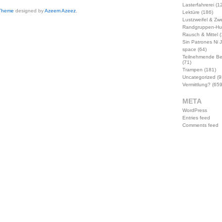
Lasterfahrerei
(12
 Theme
designed by
Azeem Azeez
.
Lektüre
(186)
Lustzweifel & Zwe
Randgruppen-Hu
Rausch & Mittel
(
Sin Patrones Ni 
space
(64)
Teilnehmende B
(71)
Trampen
(181)
Uncategorized
(9
Vermittlung?
(659
META
WordPress
Entries feed
Comments feed