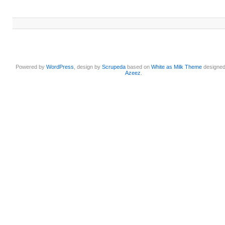
Powered by
WordPress
, design by
Scrupeda
based on
White as Milk Theme
designe
Azeez
.