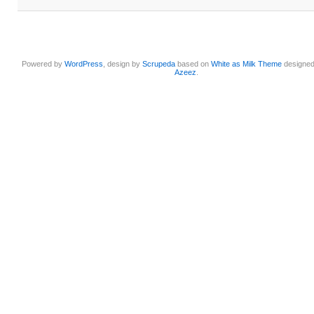
Powered by
WordPress
, design by
Scrupeda
based on
White as Milk Theme
designe
Azeez
.