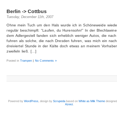
Berlin -> Cottbus
Tuesday, December 11th, 2007
Ohne mein Tuch um den Hals wurde ich in Schöneweide wiede
regulär beschimpft: “Laufen, du Hurensohn!” In der Blechlawine
dem Adlergestell fanden sich erheblich weniger Autos, die nach
fuhren als solche, die nach Dresden fuhren, was mich ein nach
dreiviertel Stunde in der Kälte doch etwas an meinem Vorhabe
zweifeln ließ. […]
Posted in
Trampen
|
No Comments »
Powered by
WordPress
, design by
Scrupeda
based on
White as Milk Theme
designe
Azeez
.