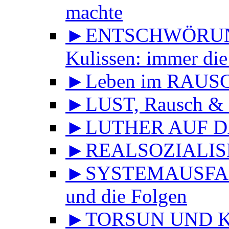
machte
►ENTSCHWÖRUNGS
Kulissen: immer die
►Leben im RAUS
►LUST, Rausch & 
►LUTHER AUF DA
►REALSOZIALISMU
►SYSTEMAUSFALL 
und die Folgen
►TORSUN UND KU