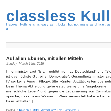
classless Kul
Пароль: Nothing is as easy as it looks, but nothing is as difficult 
it.
Auf allen Ebenen, mit allen Mitteln
Sunday, March 18th, 2018
Innenminister sagt “Islam gehört nicht zu Deutschland“ und “Sic
ist das höchste Gut einer Demokratie“; Gesundheitsminister sag
IV sei keine Armut, Pflegekräfte könnten Arzttätigkeiten überne
beim Thema Abtreibung gehe es zu wenig ums “ungeborene
menschliche Leben“ und gegen die Legalisierung von Cannabis
spreche, dass Jesus Wasser in Wein verwandelt habe – Deuts
beim lebhaften […]
Posted in
Rausch & Mittel
,
Vermittlung?
|
No Comments »