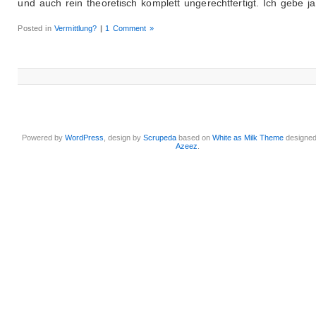
und auch rein theoretisch komplett ungerechtfertigt. Ich gebe j
Posted in
Vermittlung?
|
1 Comment »
Powered by
WordPress
, design by
Scrupeda
based on
White as Milk Theme
designe
Azeez
.