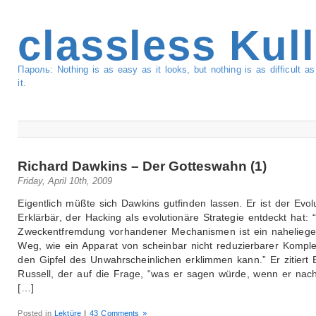
classless Kul
Пароль: Nothing is as easy as it looks, but nothing is as difficult 
it.
Richard Dawkins – Der Gotteswahn (1)
Friday, April 10th, 2009
Eigentlich müßte sich Dawkins gutfinden lassen. Er ist der Evol
Erklärbär, der Hacking als evolutionäre Strategie entdeckt hat: 
Zweckentfremdung vorhandener Mechanismen ist ein nahelieg
Weg, wie ein Apparat von scheinbar nicht reduzierbarer Komple
den Gipfel des Unwahrscheinlichen erklimmen kann.” Er zitiert 
Russell, der auf die Frage, “was er sagen würde, wenn er nac
[…]
Posted in
Lektüre
|
43 Comments »