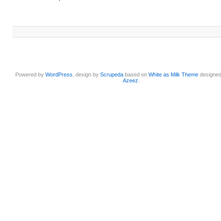
Powered by
WordPress
, design by
Scrupeda
based on
White as Milk Theme
designe
Azeez
.