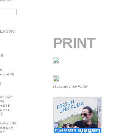
DERSWO
PRINT
ES
2)
abgeholt
(5)
)
Übersetzung "Sin Patrón"
sen
(124)
06)
te
(178)
us
(124)
5)
ifellust
(18)
mor
(277)
118)