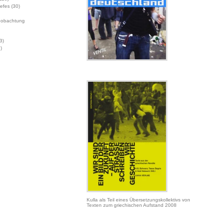
Jefes
(30)
eobachtung
3)
)
Kulla als Teil eines Übersetzungskollektivs von
Texten zum griechischen Aufstand 2008