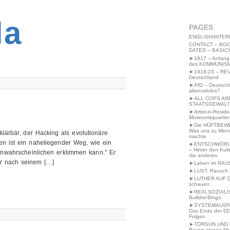
2MWW4N64EB9P
la
PAGES
ENGLISH/INTER
CONTACT – BOO
DATES – BASIC
►1917 – Anfang
des KOMMUNIS
►1918-23 – RE
Deutschland
►AfD – Deutsch
alternativlos?
►ALL COPS AR
STAATSGEWALT
►Artist-in-Resid
Museumsquartier
►Die HÜFTBEW
Was uns zu Men
klärbär, der Hacking als evolutionäre
machte
n ist ein naheliegender Weg, wie ein
►ENTSCHWÖRU
– Hinter den Kuli
Unwahrscheinlichen erklimmen kann.” Er
die anderen
er nach seinem […]
►Leben im RAU
►LUST, Rausch &
►LUTHER AUF 
schauen:
►REALSOZIALI
Bullshit-Bingo
►SYSTEMAUSFAL
Das Ende der DD
Folgen
►TORSUN UND 
Raven wegen De