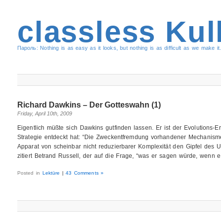
classless Kul
Пароль: Nothing is as easy as it looks, but nothing is as difficult as we make it.
Richard Dawkins – Der Gotteswahn (1)
Friday, April 10th, 2009
Eigentlich müßte sich Dawkins gutfinden lassen. Er ist der Evolutions-Er
Strategie entdeckt hat: “Die Zweckentfremdung vorhandener Mechanisme
Apparat von scheinbar nicht reduzierbarer Komplexität den Gipfel des 
zitiert Betrand Russell, der auf die Frage, “was er sagen würde, wenn 
Posted in
Lektüre
|
43 Comments »