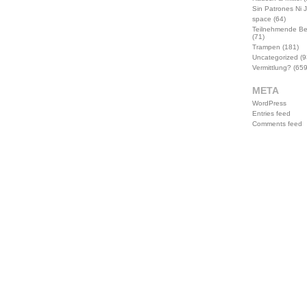
Sin Patrones Ni 
space
(64)
Teilnehmende B
(71)
Trampen
(181)
Uncategorized
(9
Vermittlung?
(659
META
WordPress
Entries feed
Comments feed