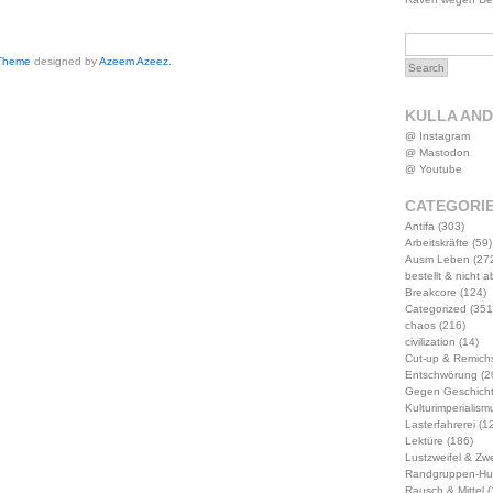
 Theme
designed by
Azeem Azeez
.
KULLA AN
@ Instagram
@ Mastodon
@ Youtube
CATEGORI
Antifa
(303)
Arbeitskräfte
(59)
Ausm Leben
(27
bestellt & nicht 
Breakcore
(124)
Categorized
(351
chaos
(216)
civilization
(14)
Cut-up & Remich
Entschwörung
(2
Gegen Geschich
Kulturimperialism
Lasterfahrerei
(12
Lektüre
(186)
Lustzweifel & Zwe
Randgruppen-Hu
Rausch & Mittel
(