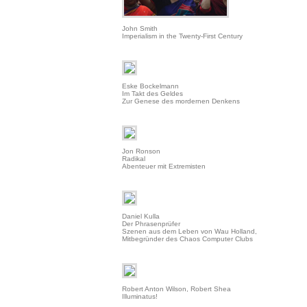
John Smith
Imperialism in the Twenty-First Century
Eske Bockelmann
Im Takt des Geldes
Zur Genese des mordernen Denkens
Jon Ronson
Radikal
Abenteuer mit Extremisten
Daniel Kulla
Der Phrasenprüfer
Szenen aus dem Leben von Wau Holland,
Mitbegründer des Chaos Computer Clubs
Robert Anton Wilson, Robert Shea
Illuminatus!