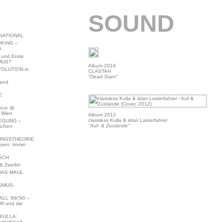
SOUND
NATIONAL
KING –
S
 und Ende
MUS?
Album 2016
VOLUTION in
CLASTAH
"Dead Stars"
land
E
ence @
 Wien
Album 2012
classless Kulla & istari Lasterfahrer
EGUNG –
"Auf- & Zustände"
schen
NGSTHEORIE
ssen: immer
SCH
 Zweifel
DAS MAUL
SMUS-
L ’89/’90 –
R und die
KULLA:
utschland