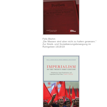
Felix Bluhm
„Die Massen sind aber nicht zu halten gewesen.“
Zur Streik- und Sozialisierungsbewegung im
Ruhrgebiet 1918/19