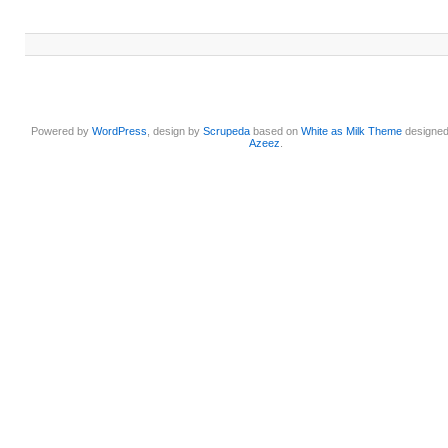
Powered by
WordPress
, design by
Scrupeda
based on
White as Milk Theme
designe
Azeez
.