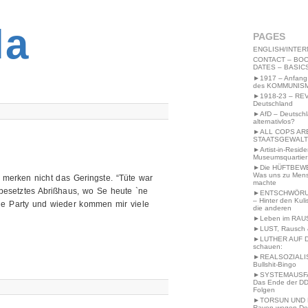
2MWW4N64EB9P
la
PAGES
ENGLISH/INTER
CONTACT – BOO
DATES – BASIC
►1917 – Anfang
des KOMMUNIS
►1918-23 – RE
Deutschland
►AfD – Deutsch
alternativlos?
►ALL COPS AR
STAATSGEWALT
►Artist-in-Resid
Museumsquartier
►Die HÜFTBEW
Was uns zu Men
merken nicht das Geringste. “Tüte war
machte
n besetztes Abrißhaus, wo Se heute `ne
►ENTSCHWÖRU
– Hinter den Kuli
 die Party und wieder kommen mir viele
die anderen
►Leben im RAU
►LUST, Rausch &
►LUTHER AUF 
schauen:
►REALSOZIALI
Bullshit-Bingo
►SYSTEMAUSFAL
Das Ende der DD
Folgen
►TORSUN UND 
Raven wegen De