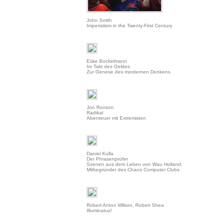
John Smith
Imperialism in the Twenty-First Century
Eske Bockelmann
Im Takt des Geldes
Zur Genese des mordernen Denkens
Jon Ronson
Radikal
Abenteuer mit Extremisten
Daniel Kulla
Der Phrasenprüfer
Szenen aus dem Leben von Wau Holland,
Mitbegründer des Chaos Computer Clubs
Robert Anton Wilson, Robert Shea
Illuminatus!