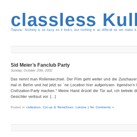
classless Kul
Пароль: Nothing is as easy as it looks, but nothing is as difficult as we make it.
Sid Meier’s Fanclub Party
Sunday, October 20th, 2002
Das nennt man Rollenwechsel. Der Film geht weiter und die Zuschauer 
mal in Berlin und hat jetzt so `ne Location hier aufgerissen. Irgendso’
Civilization-Party machen.” Meine Hand drückt die Tür auf, ich betrete
Gesichter vertraut vor. […]
Posted in
civilization
,
Cut-up & Remichsen
,
Lektüre
|
No Comments »