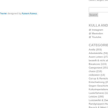
 Theme
designed by
Azeem Azeez
.
KULLA AN
@ Instagram
@ Mastodon
@ Youtube
CATEGORI
Antifa
(303)
Arbeitskräfte
(59)
Ausm Leben
(27
bestellt & nicht 
Breakcore
(124)
Categorized
(351
chaos
(216)
civilization
(14)
Cut-up & Remich
Entschwörung
(2
Gegen Geschich
Kulturimperialism
Lasterfahrerei
(12
Lektüre
(186)
Lustzweifel & Zwe
Randgruppen-Hu
Rausch & Mittel
(