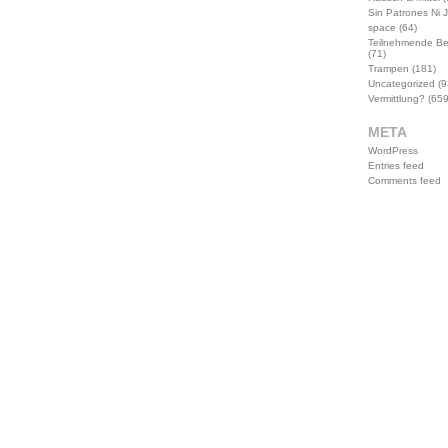
Sin Patrones Ni 
space
(64)
Teilnehmende B
(71)
Trampen
(181)
Uncategorized
(9
Vermittlung?
(659
META
WordPress
Entries feed
Comments feed