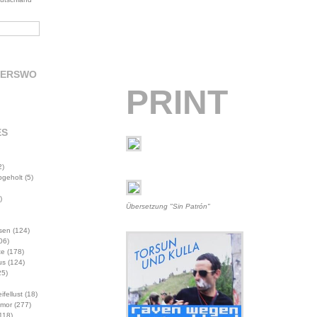
DERSWO
PRINT
ES
2)
abgeholt
(5)
)
Übersetzung "Sin Patrón"
sen
(124)
06)
te
(178)
us
(124)
5)
ifellust
(18)
mor
(277)
118)