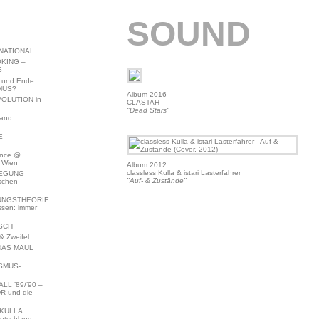
SOUND
NATIONAL
KING –
S
 und Ende
MUS?
Album 2016
VOLUTION in
CLASTAH
"Dead Stars"
land
E
ence @
 Wien
Album 2012
classless Kulla & istari Lasterfahrer
EGUNG –
"Auf- & Zustände"
schen
NGSTHEORIE
ssen: immer
SCH
 Zweifel
DAS MAUL
SMUS-
L ’89/’90 –
R und die
KULLA:
utschland