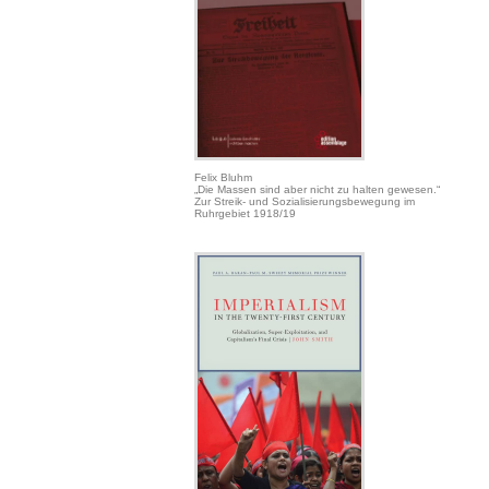
Felix Bluhm
„Die Massen sind aber nicht zu halten gewesen.“
Zur Streik- und Sozialisierungsbewegung im
Ruhrgebiet 1918/19