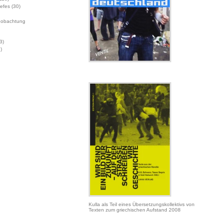
Jefes
(30)
eobachtung
3)
)
Kulla als Teil eines Übersetzungskollektivs von
Texten zum griechischen Aufstand 2008