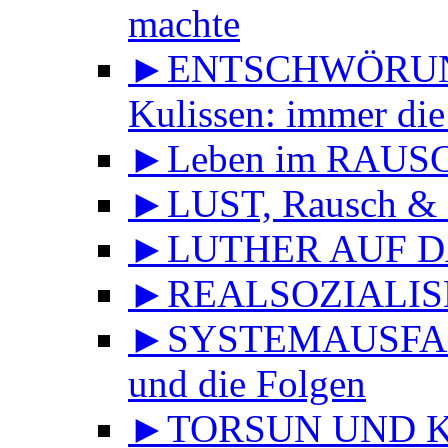
machte
►ENTSCHWÖRUNGS
Kulissen: immer die
►Leben im RAUS
►LUST, Rausch & 
►LUTHER AUF DA
►REALSOZIALISMU
►SYSTEMAUSFALL 
und die Folgen
►TORSUN UND KU