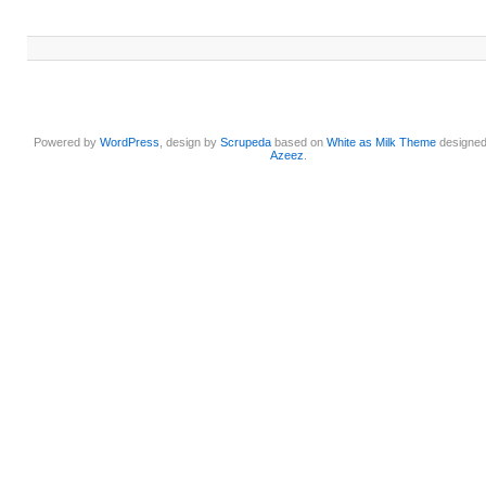
Powered by
WordPress
, design by
Scrupeda
based on
White as Milk Theme
designe
Azeez
.