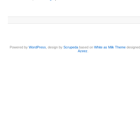
Powered by
WordPress
, design by
Scrupeda
based on
White as Milk Theme
designe
Azeez
.