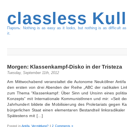
classless Kul
Пароль: Nothing is as easy as it looks, but nothing is as difficult 
it.
Morgen: Klassenkampf-Disko in der Tristeza
Tuesday, September 11th, 2012
Am Mittwochabend veranstaltet die Autonome Neuköllner Antifa
den ersten von drei Abenden der Reihe „ABC der radikalen Lin
zum Thema “Klassenkampf: Über Sinn und Unsinn eines politis
Konzepts” mit Internationale KommunistInnen und mir: «Seit d
Jahrhundert bildete die Mobilisierung des Proletariats gegen Ka
bürgerlichen Staat einen elementaren Bestandteil linksradikaler P
Spätestens mit […]
Posted in
Antifa
,
Vermittlung?
|
2 Comments »