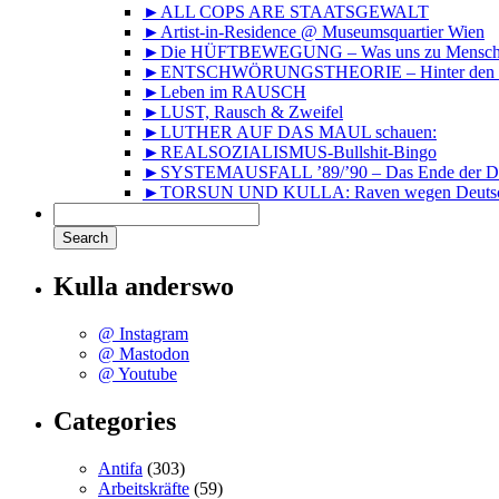
►ALL COPS ARE STAATSGEWALT
►Artist-in-Residence @ Museumsquartier Wien
►Die HÜFTBEWEGUNG – Was uns zu Mensche
►ENTSCHWÖRUNGSTHEORIE – Hinter den Kuli
►Leben im RAUSCH
►LUST, Rausch & Zweifel
►LUTHER AUF DAS MAUL schauen:
►REALSOZIALISMUS-Bullshit-Bingo
►SYSTEMAUSFALL ’89/’90 – Das Ende der DD
►TORSUN UND KULLA: Raven wegen Deutsc
Kulla anderswo
@ Instagram
@ Mastodon
@ Youtube
Categories
Antifa
(303)
Arbeitskräfte
(59)