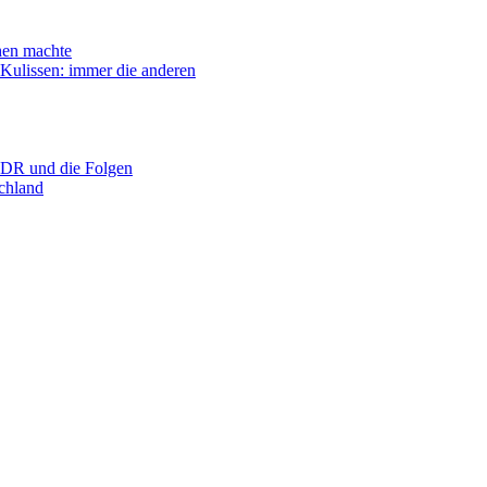
n machte
ssen: immer die anderen
R und die Folgen
hland