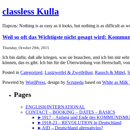
classless Kulla
Пароль: Nothing is as easy as it looks, but nothing is as difficult as w
Weil so oft das Wichtigste nicht gesagt wird: Kommu
Thursday, October 29th, 2015
Ich bin dafür, daß alle kriegen, was sie brauchen, und ich bin mir se
können, das es gibt. Ich bin für die Überwindung von Herrschaft, von 
Posted in
Categorized
,
Lustzweifel & Zweifellust
,
Rausch & Mittel
,
S
Powered by
WordPress
, design by
Scrupeda
based on
White as Milk
Pages
ENGLISH/INTERNATIONAL
CONTACT – BOOKING – DATES – BASICS
►1917 – Anfang und Ende des KOMMUNISM
►1918-23 – REVOLUTION in Deutschland
►AfD – Deutschland alternativlos?