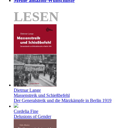
Meine amazon-Wunschliste
LESEN
Dietmar Lange
Massenstreik und Schießbefehl
Der Generalstreik und die Märzkämpfe in Berlin 1919
Cordelia Fine
Delusions of Gender