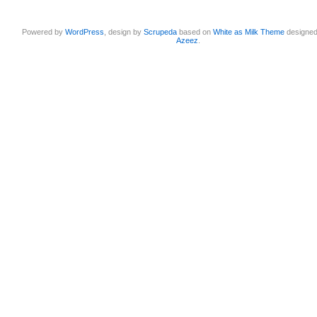
Powered by
WordPress
, design by
Scrupeda
based on
White as Milk Theme
designe
Azeez
.