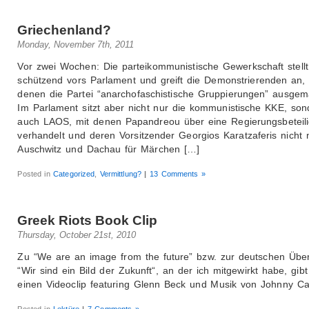
Griechenland?
Monday, November 7th, 2011
Vor zwei Wochen: Die parteikommunistische Gewerkschaft stellt
schützend vors Parlament und greift die Demonstrierenden an, 
denen die Partei “anarchofaschistische Gruppierungen” ausgem
Im Parlament sitzt aber nicht nur die kommunistische KKE, son
auch LAOS, mit denen Papandreou über eine Regierungsbeteil
verhandelt und deren Vorsitzender Georgios Karatzaferis nicht 
Auschwitz und Dachau für Märchen […]
Posted in
Categorized
,
Vermittlung?
|
13 Comments »
Greek Riots Book Clip
Thursday, October 21st, 2010
Zu “We are an image from the future” bzw. zur deutschen Übe
“Wir sind ein Bild der Zukunft“, an der ich mitgewirkt habe, gibt 
einen Videoclip featuring Glenn Beck und Musik von Johnny Ca
Posted in
Lektüre
|
7 Comments »