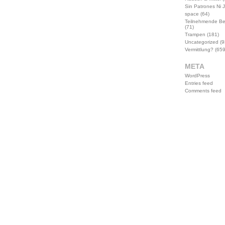
Sin Patrones Ni 
space
(64)
Teilnehmende B
(71)
Trampen
(181)
Uncategorized
(9
Vermittlung?
(659
META
WordPress
Entries feed
Comments feed