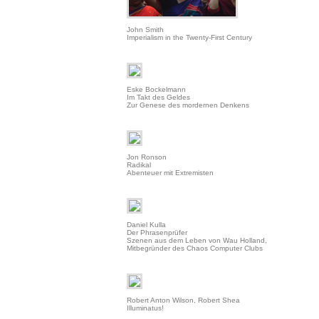
John Smith
Imperialism in the Twenty-First Century
Eske Bockelmann
Im Takt des Geldes
Zur Genese des mordernen Denkens
Jon Ronson
Radikal
Abenteuer mit Extremisten
Daniel Kulla
Der Phrasenprüfer
Szenen aus dem Leben von Wau Holland,
Mitbegründer des Chaos Computer Clubs
Robert Anton Wilson, Robert Shea
Illuminatus!