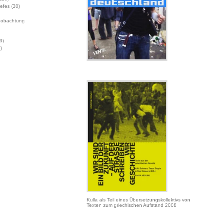
Jefes
(30)
eobachtung
3)
)
Kulla als Teil eines Übersetzungskollektivs von
Texten zum griechischen Aufstand 2008