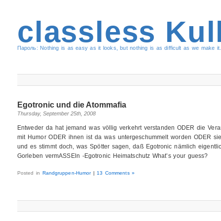
classless Kul
Пароль: Nothing is as easy as it looks, but nothing is as difficult as we make it.
Egotronic und die Atommafia
Thursday, September 25th, 2008
Entweder da hat jemand was völlig verkehrt verstanden ODER die Vera
mit Humor ODER ihnen ist da was untergeschummelt worden ODER sie 
und es stimmt doch, was Spötter sagen, daß Egotronic nämlich eigentli
Gorleben vermASSEln -Egotronic Heimatschutz What’s your guess?
Posted in
Randgruppen-Humor
|
13 Comments »