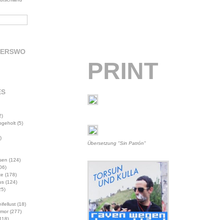
DERSWO
PRINT
ES
2)
abgeholt
(5)
)
Übersetzung "Sin Patrón"
sen
(124)
06)
te
(178)
us
(124)
5)
ifellust
(18)
mor
(277)
118)