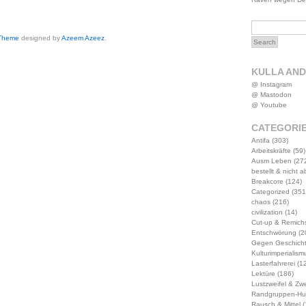
 Theme
designed by
Azeem Azeez
.
KULLA AN
@ Instagram
@ Mastodon
@ Youtube
CATEGORI
Antifa
(303)
Arbeitskräfte
(59)
Ausm Leben
(27
bestellt & nicht 
Breakcore
(124)
Categorized
(351
chaos
(216)
civilization
(14)
Cut-up & Remich
Entschwörung
(2
Gegen Geschich
Kulturimperialism
Lasterfahrerei
(12
Lektüre
(186)
Lustzweifel & Zwe
Randgruppen-Hu
Rausch & Mittel
(