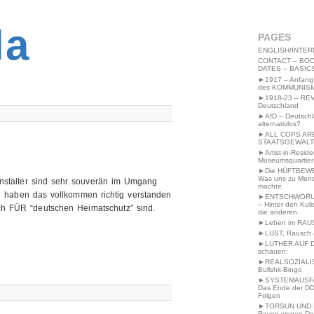
2MWW4N64EB9P
la
PAGES
ENGLISH/INTER
CONTACT – BOO
DATES – BASIC
►1917 – Anfang
des KOMMUNIS
►1918-23 – RE
Deutschland
►AfD – Deutsch
alternativlos?
►ALL COPS AR
STAATSGEWALT
►Artist-in-Resid
Museumsquartier
►Die HÜFTBEW
Was uns zu Men
nstalter sind sehr souverän im Umgang
machte
haben das vollkommen richtig verstanden
►ENTSCHWÖRU
– Hinter den Kuli
ch FÜR “deutschen Heimatschutz” sind.
die anderen
►Leben im RAU
►LUST, Rausch &
►LUTHER AUF 
schauen:
►REALSOZIALI
Bullshit-Bingo
►SYSTEMAUSFAL
Das Ende der DD
Folgen
►TORSUN UND 
Raven wegen De