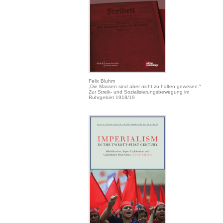
Felix Bluhm
„Die Massen sind aber nicht zu halten gewesen.“
Zur Streik- und Sozialisierungsbewegung im
Ruhrgebiet 1918/19