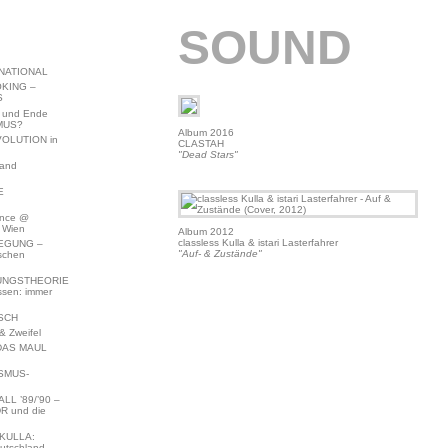
SOUND
NATIONAL
KING –
S
 und Ende
MUS?
Album 2016
VOLUTION in
CLASTAH
"Dead Stars"
land
E
ence @
 Wien
Album 2012
classless Kulla & istari Lasterfahrer
EGUNG –
"Auf- & Zustände"
schen
NGSTHEORIE
ssen: immer
SCH
 Zweifel
DAS MAUL
SMUS-
L ’89/’90 –
R und die
KULLA:
utschland