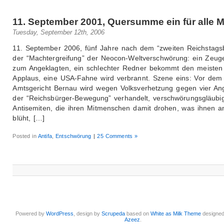
11. September 2001, Quersumme ein für alle M
Tuesday, September 12th, 2006
11. September 2006, fünf Jahre nach dem “zweiten Reichstags
der “Machtergreifung” der Neocon-Weltverschwörung: ein Zeug
zum Angeklagten, ein schlechter Redner bekommt den meisten
Applaus, eine USA-Fahne wird verbrannt. Szene eins: Vor dem
Amtsgericht Bernau wird wegen Volksverhetzung gegen vier An
der “Reichsbürger-Bewegung” verhandelt, verschwörungsgläubi
Antisemiten, die ihren Mitmenschen damit drohen, was ihnen a
blüht, […]
Posted in
Antifa
,
Entschwörung
|
25 Comments »
Powered by
WordPress
, design by
Scrupeda
based on
White as Milk Theme
designe
Azeez
.