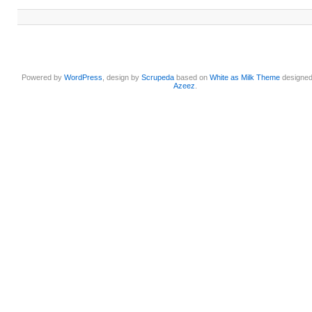
Powered by
WordPress
, design by
Scrupeda
based on
White as Milk Theme
designe
Azeez
.