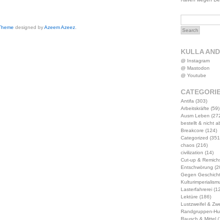
 Theme
designed by
Azeem Azeez
.
KULLA AN
@ Instagram
@ Mastodon
@ Youtube
CATEGORI
Antifa
(303)
Arbeitskräfte
(59)
Ausm Leben
(27
bestellt & nicht 
Breakcore
(124)
Categorized
(351
chaos
(216)
civilization
(14)
Cut-up & Remich
Entschwörung
(2
Gegen Geschich
Kulturimperialism
Lasterfahrerei
(12
Lektüre
(186)
Lustzweifel & Zwe
Randgruppen-Hu
Rausch & Mittel
(