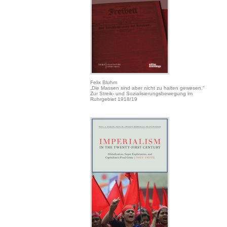
Felix Bluhm
„Die Massen sind aber nicht zu halten gewesen.“
Zur Streik- und Sozialisierungsbewegung im
Ruhrgebiet 1918/19