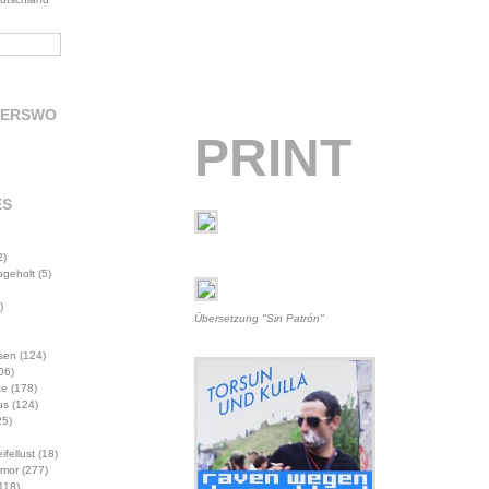
DERSWO
PRINT
ES
2)
abgeholt
(5)
)
Übersetzung "Sin Patrón"
sen
(124)
06)
te
(178)
us
(124)
5)
ifellust
(18)
mor
(277)
118)