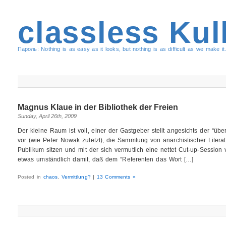
classless Kul
Пароль: Nothing is as easy as it looks, but nothing is as difficult as we make it.
Magnus Klaue in der Bibliothek der Freien
Sunday, April 26th, 2009
Der kleine Raum ist voll, einer der Gastgeber stellt angesichts der “ü
vor (wie Peter Nowak zuletzt), die Sammlung von anarchistischer Litera
Publikum sitzen und mit der sich vermutlich eine nettet Cut-up-Session v
etwas umständlich damit, daß dem “Referenten das Wort […]
Posted in
chaos
,
Vermittlung?
|
13 Comments »