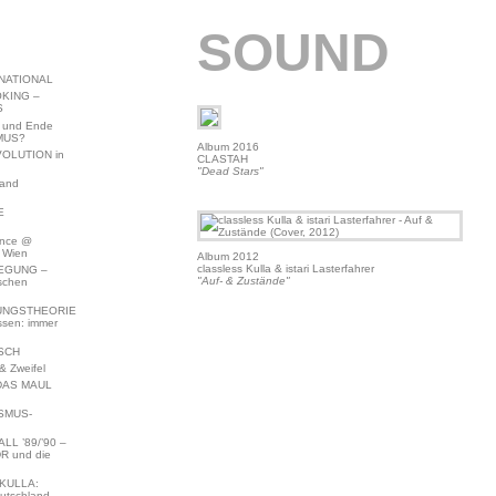
SOUND
NATIONAL
KING –
S
 und Ende
MUS?
Album 2016
VOLUTION in
CLASTAH
"Dead Stars"
land
E
ence @
 Wien
Album 2012
classless Kulla & istari Lasterfahrer
EGUNG –
"Auf- & Zustände"
schen
NGSTHEORIE
ssen: immer
SCH
 Zweifel
DAS MAUL
SMUS-
L ’89/’90 –
R und die
KULLA:
utschland