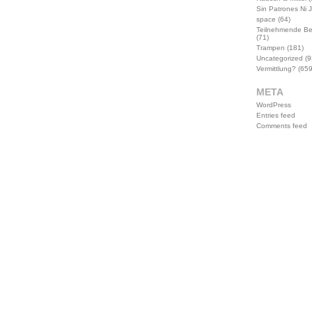
Sin Patrones Ni 
space
(64)
Teilnehmende B
(71)
Trampen
(181)
Uncategorized
(9
Vermittlung?
(659
META
WordPress
Entries feed
Comments feed