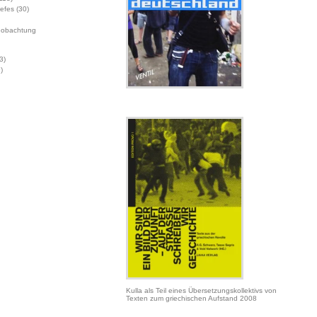
Jefes
(30)
eobachtung
3)
)
Kulla als Teil eines Übersetzungskollektivs von
Texten zum griechischen Aufstand 2008