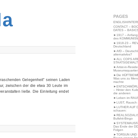
2MWW4N64EB9P
la
PAGES
ENGLISH/INTER
CONTACT – BOO
DATES – BASIC
►1917 – Anfang
des KOMMUNIS
►1918-23 – RE
Deutschland
►AfD – Deutsch
alternativlos?
►ALL COPS AR
STAATSGEWALT
►Artist-in-Resid
Museumsquartier
►Die HÜFTBEW
Was uns zu Men
berraschenden Gelegenheit” seinen Laden
machte
tur, zwischen der die etwa 30 Leute im
►ENTSCHWÖRU
– Hinter den Kuli
eranstalten ließe. Die Einleitung endet
die anderen
►Leben im RAU
►LUST, Rausch &
►LUTHER AUF 
schauen:
►REALSOZIALI
Bullshit-Bingo
►SYSTEMAUSFAL
Das Ende der DD
Folgen
►TORSUN UND 
Raven wegen De