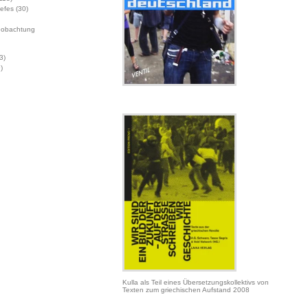
Jefes
(30)
eobachtung
3)
)
Kulla als Teil eines Übersetzungskollektivs von
Texten zum griechischen Aufstand 2008