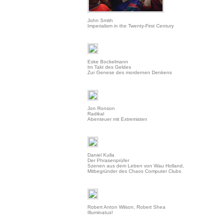
John Smith
Imperialism in the Twenty-First Century
Eske Bockelmann
Im Takt des Geldes
Zur Genese des mordernen Denkens
Jon Ronson
Radikal
Abenteuer mit Extremisten
Daniel Kulla
Der Phrasenprüfer
Szenen aus dem Leben von Wau Holland,
Mitbegründer des Chaos Computer Clubs
Robert Anton Wilson, Robert Shea
Illuminatus!