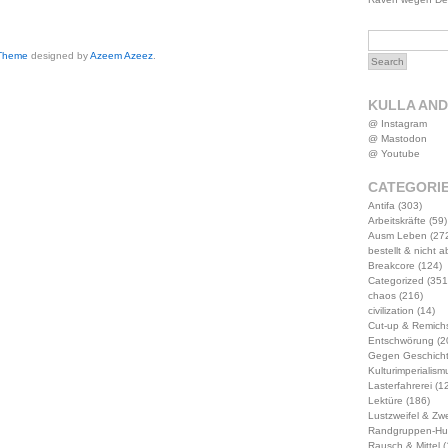
 Theme
designed by
Azeem Azeez
.
KULLA AN
@ Instagram
@ Mastodon
@ Youtube
CATEGORI
Antifa
(303)
Arbeitskräfte
(59)
Ausm Leben
(27
bestellt & nicht 
Breakcore
(124)
Categorized
(351
chaos
(216)
civilization
(14)
Cut-up & Remich
Entschwörung
(2
Gegen Geschich
Kulturimperialism
Lasterfahrerei
(12
Lektüre
(186)
Lustzweifel & Zwe
Randgruppen-Hu
Rausch & Mittel
(