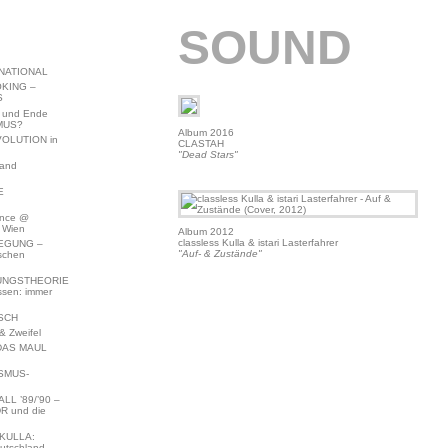
SOUND
NATIONAL
KING –
S
 und Ende
MUS?
Album 2016
VOLUTION in
CLASTAH
"Dead Stars"
land
E
ence @
 Wien
Album 2012
classless Kulla & istari Lasterfahrer
EGUNG –
"Auf- & Zustände"
schen
NGSTHEORIE
ssen: immer
SCH
 Zweifel
DAS MAUL
SMUS-
L ’89/’90 –
R und die
KULLA:
utschland