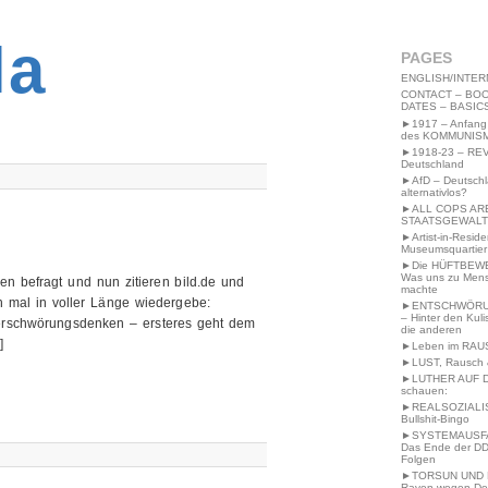
2MWW4N64EB9P
la
PAGES
ENGLISH/INTER
CONTACT – BOO
DATES – BASIC
►1917 – Anfang
des KOMMUNIS
►1918-23 – RE
Deutschland
►AfD – Deutsch
alternativlos?
►ALL COPS AR
STAATSGEWALT
►Artist-in-Resid
Museumsquartier
►Die HÜFTBEW
Was uns zu Men
 befragt und nun zitieren bild.de und
machte
h mal in voller Länge wiedergebe:
►ENTSCHWÖRU
– Hinter den Kuli
erschwörungsdenken – ersteres geht dem
die anderen
]
►Leben im RAU
►LUST, Rausch &
►LUTHER AUF 
schauen:
►REALSOZIALI
Bullshit-Bingo
►SYSTEMAUSFAL
Das Ende der DD
Folgen
►TORSUN UND 
Raven wegen De