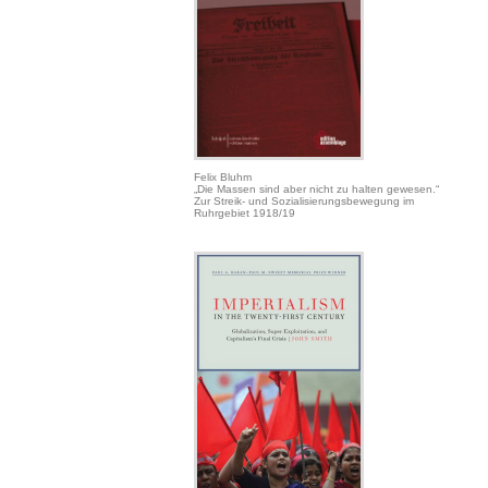
Felix Bluhm
„Die Massen sind aber nicht zu halten gewesen.“
Zur Streik- und Sozialisierungsbewegung im
Ruhrgebiet 1918/19