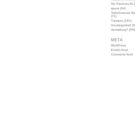
Sin Patrones Ni 
space
(64)
Teilnehmende B
(71)
Trampen
(181)
Uncategorized
(9
Vermittlung?
(659
META
WordPress
Entries feed
Comments feed