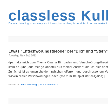
classless Kul
Пароль: Nothing is as easy as it looks, but nothing is as difficult as we make it.
Etwas “Entschwörungstheorie” bei “Bild” und “Stern”
Tuesday, May 3rd, 2011
dpa hatte mich zum Thema Osama Bin Laden und Verschwörungstheorien
stern.de (und jede Menge andere) aus meiner Antwort, die ich hier noc
Zunächst ist zu unterscheiden zwischen offenem und geschlossenem V
Wirken realer Verschwörungen nach (wie zum Beispiel der Al-Qaida) […
Posted in
Entschwörung
|
11 Comments »