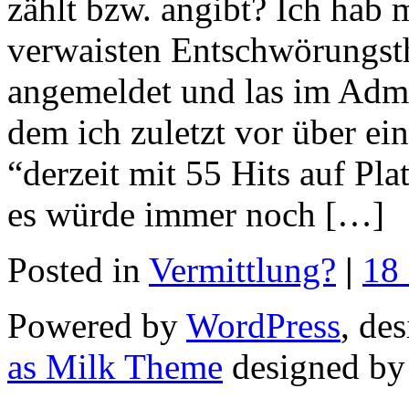
zählt bzw. angibt? Ich hab
verwaisten Entschwörungst
angemeldet und las im Admi
dem ich zuletzt vor über ei
“derzeit mit 55 Hits auf Pla
es würde immer noch […]
Posted in
Vermittlung?
|
18
Powered by
WordPress
, de
as Milk Theme
designed b