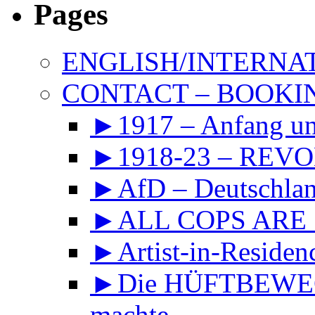
Pages
ENGLISH/INTERNA
CONTACT – BOOKIN
►1917 – Anfang 
►1918-23 – REVOL
►AfD – Deutschland
►ALL COPS ARE
►Artist-in-Reside
►Die HÜFTBEWEGU
machte