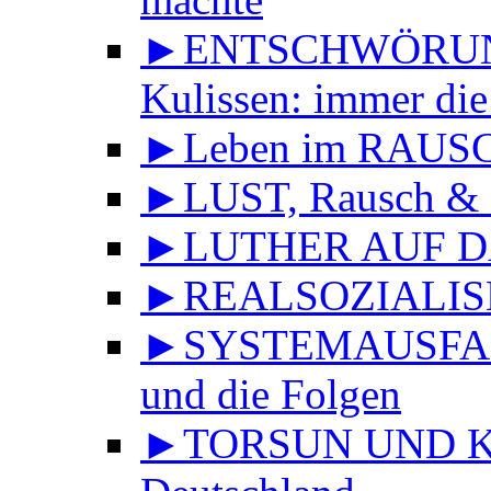
►ENTSCHWÖRUNGS
Kulissen: immer die
►Leben im RAUS
►LUST, Rausch & 
►LUTHER AUF DA
►REALSOZIALISMU
►SYSTEMAUSFALL 
und die Folgen
►TORSUN UND KU