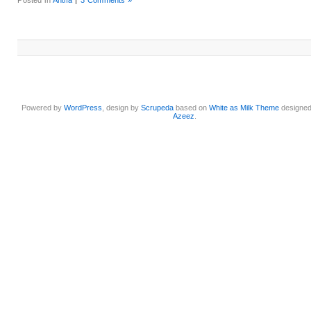
Powered by
WordPress
, design by
Scrupeda
based on
White as Milk Theme
designe
Azeez
.