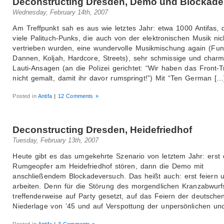
Deconstructing Dresden, Demo und Blockade
Wednesday, February 14th, 2007
Am Treffpunkt sah es aus wie letztes Jahr: etwa 1000 Antifas, 
viele Palituch-Punks, die auch von der elektronischen Musik nic
vertrieben wurden, eine wundervolle Musikmischung again (Fu
Dannen, Koljah, Hardcore, Streets), sehr schmissige und char
Lauti-Ansagen (an die Polizei gerichtet: “Wir haben das Front-T
nicht gemalt, damit ihr davor rumspringt!”) Mit “Ten German […
Posted in
Antifa
|
12 Comments »
Deconstructing Dresden, Heidefriedhof
Tuesday, February 13th, 2007
Heute gibt es das umgekehrte Szenario von letztem Jahr: erst
Rumgeopfer am Heidefriedhof stören, dann die Demo mit
anschließendem Blockadeversuch. Das heißt auch: erst feiern 
arbeiten. Denn für die Störung des morgendlichen Kranzabwur
treffenderweise auf Party gesetzt, auf das Feiern der deutsche
Niederlage von ’45 und auf Verspottung der unpersönlichen un
Posted in
Antifa
|
3 Comments »