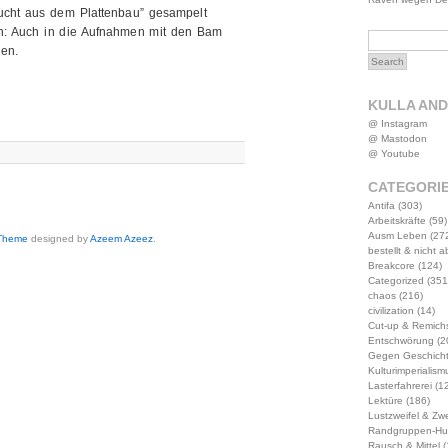
Flucht aus dem Plattenbau” gesampelt
en: Auch in die Aufnahmen mit den Bam
en.
KULLA AN
@ Instagram
@ Mastodon
@ Youtube
CATEGORI
Antifa
(303)
Arbeitskräfte
(59)
Ausm Leben
(27
 Theme
designed by
Azeem Azeez
.
bestellt & nicht 
Breakcore
(124)
Categorized
(351
chaos
(216)
civilization
(14)
Cut-up & Remich
Entschwörung
(2
Gegen Geschich
Kulturimperialism
Lasterfahrerei
(12
Lektüre
(186)
Lustzweifel & Zwe
Randgruppen-Hu
Rausch & Mittel
(