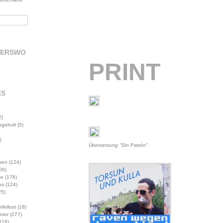
DERSWO
PRINT
ES
2)
abgeholt
(5)
)
Übersetzung "Sin Patrón"
sen
(124)
06)
te
(178)
us
(124)
5)
ifellust
(18)
mor
(277)
118)