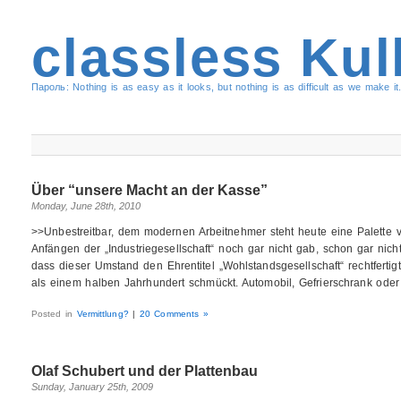
classless Kul
Пароль: Nothing is as easy as it looks, but nothing is as difficult as we make it.
Über “unsere Macht an der Kasse”
Monday, June 28th, 2010
>>Unbestreitbar, dem modernen Arbeitnehmer steht heute eine Palette 
Anfängen der „Industriegesellschaft“ noch gar nicht gab, schon gar nicht f
dass dieser Umstand den Ehrentitel „Wohlstandsgesellschaft“ rechtfertig
als einem halben Jahrhundert schmückt. Automobil, Gefrierschrank oder
Posted in
Vermittlung?
|
20 Comments »
Olaf Schubert und der Plattenbau
Sunday, January 25th, 2009