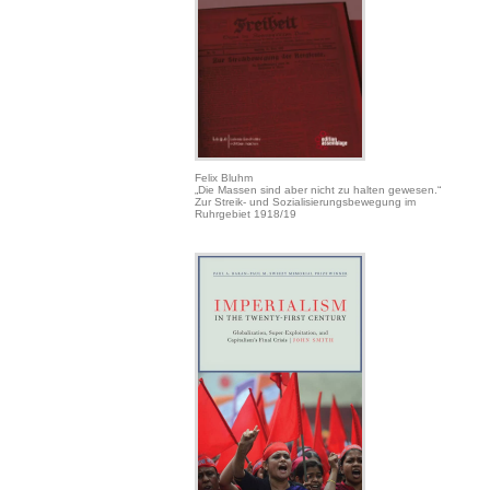
Felix Bluhm
„Die Massen sind aber nicht zu halten gewesen.“
Zur Streik- und Sozialisierungsbewegung im
Ruhrgebiet 1918/19