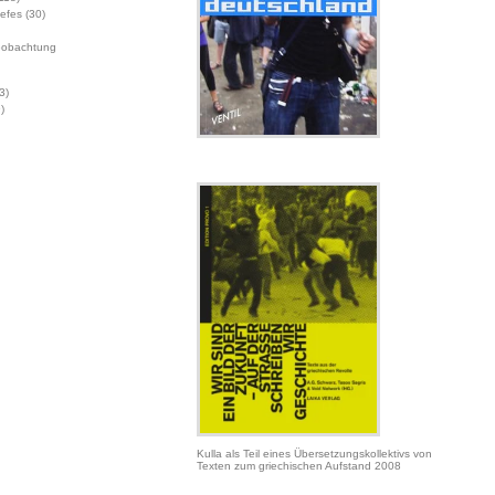
Jefes
(30)
eobachtung
3)
)
Kulla als Teil eines Übersetzungskollektivs von
Texten zum griechischen Aufstand 2008