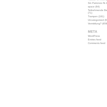
Sin Patrones Ni 
space
(64)
Teilnehmende B
(71)
Trampen
(181)
Uncategorized
(9
Vermittlung?
(659
META
WordPress
Entries feed
Comments feed