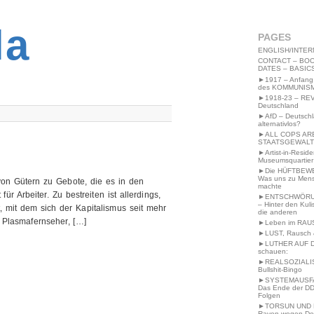
2MWW4N64EB9P
la
PAGES
ENGLISH/INTER
CONTACT – BOO
DATES – BASIC
►1917 – Anfang
des KOMMUNIS
►1918-23 – RE
Deutschland
►AfD – Deutsch
alternativlos?
►ALL COPS AR
STAATSGEWALT
►Artist-in-Resid
Museumsquartier
►Die HÜFTBEW
Was uns zu Men
von Gütern zu Gebote, die es in den
machte
ür Arbeiter. Zu bestreiten ist allerdings,
►ENTSCHWÖRU
– Hinter den Kuli
t, mit dem sich der Kapitalismus seit mehr
die anderen
 Plasmafernseher, […]
►Leben im RAU
►LUST, Rausch &
►LUTHER AUF 
schauen:
►REALSOZIALI
Bullshit-Bingo
►SYSTEMAUSFAL
Das Ende der DD
Folgen
►TORSUN UND 
Raven wegen De