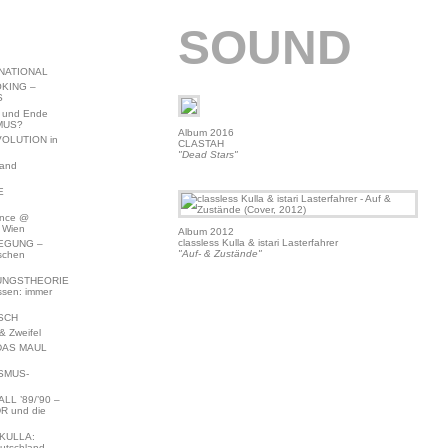
SOUND
NATIONAL
KING –
S
 und Ende
MUS?
Album 2016
VOLUTION in
CLASTAH
"Dead Stars"
land
E
ence @
 Wien
Album 2012
classless Kulla & istari Lasterfahrer
EGUNG –
"Auf- & Zustände"
schen
NGSTHEORIE
ssen: immer
SCH
 Zweifel
DAS MAUL
SMUS-
L ’89/’90 –
R und die
KULLA:
utschland