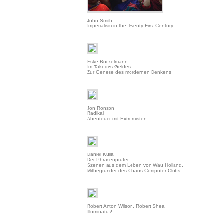
John Smith
Imperialism in the Twenty-First Century
Eske Bockelmann
Im Takt des Geldes
Zur Genese des mordernen Denkens
Jon Ronson
Radikal
Abenteuer mit Extremisten
Daniel Kulla
Der Phrasenprüfer
Szenen aus dem Leben von Wau Holland,
Mitbegründer des Chaos Computer Clubs
Robert Anton Wilson, Robert Shea
Illuminatus!