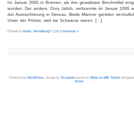
im Januar 2005 in Bremen, als ihm gewaltsam Brechmittel einge
wurden. Der andere, Oury Jalloh, verbrannte im Januar 2005 
der Ausnüchterung in Dessau. Beide Männer gerieten vermutlic
Visier der Polizei, weil sie Schwarze waren. […]
Posted in
Antifa
,
Vermittlung?
|
26 Comments »
Powered by
WordPress
, design by
Scrupeda
based on
White as Milk Theme
designe
Azeez
.