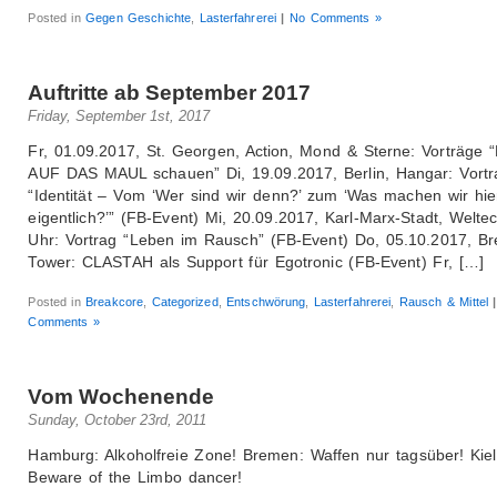
Posted in
Gegen Geschichte
,
Lasterfahrerei
|
No Comments »
Auftritte ab September 2017
Friday, September 1st, 2017
Fr, 01.09.2017, St. Georgen, Action, Mond & Sterne: Vorträge
AUF DAS MAUL schauen” Di, 19.09.2017, Berlin, Hangar: Vortr
“Identität – Vom ‘Wer sind wir denn?’ zum ‘Was machen wir hie
eigentlich?’” (FB-Event) Mi, 20.09.2017, Karl-Marx-Stadt, Welte
Uhr: Vortrag “Leben im Rausch” (FB-Event) Do, 05.10.2017, B
Tower: CLASTAH als Support für Egotronic (FB-Event) Fr, […]
Posted in
Breakcore
,
Categorized
,
Entschwörung
,
Lasterfahrerei
,
Rausch & Mittel
|
Comments »
Vom Wochenende
Sunday, October 23rd, 2011
Hamburg: Alkoholfreie Zone! Bremen: Waffen nur tagsüber! Kiel
Beware of the Limbo dancer!