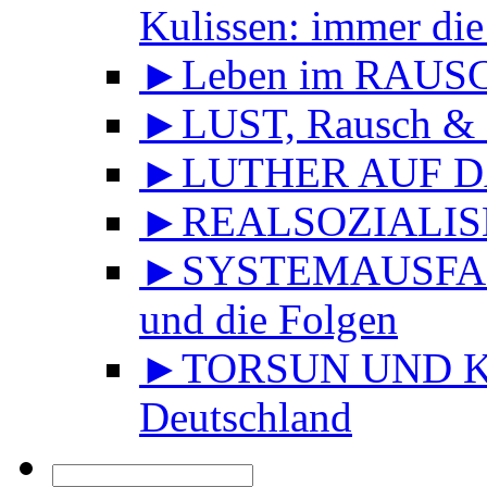
Kulissen: immer die
►Leben im RAUS
►LUST, Rausch & 
►LUTHER AUF DA
►REALSOZIALISMU
►SYSTEMAUSFALL 
und die Folgen
►TORSUN UND KU
Deutschland