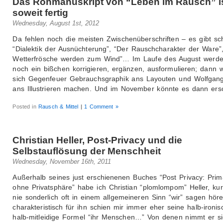
Das Rohmanuskript von “Leben im Rausch” i
soweit fertig
Wednesday, August 1st, 2012
Da fehlen noch die meisten Zwischenüberschriften – es gibt sc
“Dialektik der Ausnüchterung”, “Der Rauschcharakter der Ware”,
Wetterfrösche werden zum Wind”… Im Laufe des August werde
noch ein bißchen korrigieren, ergänzen, ausformulieren; dann 
sich Gegenfeuer Gebrauchsgraphik ans Layouten und Wolfgan
ans Illustrieren machen. Und im November könnte es dann ers
Posted in
Rausch & Mittel
|
1 Comment »
Christian Heller, Post-Privacy und die
Selbstauflösung der Menschheit
Wednesday, November 16th, 2011
Außerhalb seines just erschienenen Buches “Post Privacy: Prim
ohne Privatsphäre” habe ich Christian “plomlompom” Heller, ku
nie sonderlich oft in einem allgemeineren Sinn “wir” sagen höre
charakteristisch für ihn schien mir immer eher seine halb-ironis
halb-mitleidige Formel “ihr Menschen…” Von denen nimmt er si