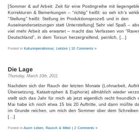
[Sommer & auf Arbeit: Zeit für eine Postingreihe mit liegengebl
Korrekturen & Bemerkungen – “richtig” heißt: so seh ich’s wirkli
“Stellung” heißt: Stellung im Produktionsprozeß und in den
Auseinandersetzungen statt Unterstellung] Sehr viel Spaß – ab
viel mehr Arbeit als erwartet – macht das Verfassen von “Rav
Deutschland”, in dem Torsun herzergreifend, peinlich, […]
Posted in
Kulturimperialismus
,
Lektüre
|
10 Comments »
Die Lage
Thursday, March 10th, 2011
Nachdem sich der Rauch der letzten Monate (Lohnarbeit, Auftrit
Übersetzung, Katastrophen & Euphorie) allmählich wieder verzo
stellt sich das Jahr für mich ab jetzt eigentlich recht freundlich 
Mai habe ich noch etwa 15 bis 20 Auftritte, und dann müßte d
im Grunde reichen, um mich den Sommer über dem Schreibe
[…]
Posted in
Ausm Leben
,
Rausch & Mittel
|
2 Comments »