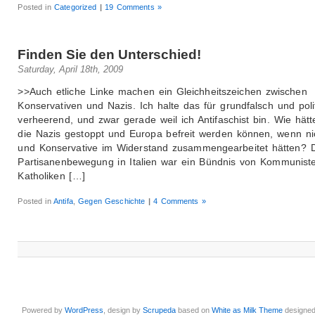
Posted in
Categorized
|
19 Comments »
Finden Sie den Unterschied!
Saturday, April 18th, 2009
>>Auch etliche Linke machen ein Gleichheitszeichen zwischen
Konservativen und Nazis. Ich halte das für grundfalsch und poli
verheerend, und zwar gerade weil ich Antifaschist bin. Wie hät
die Nazis gestoppt und Europa befreit werden können, wenn ni
und Konservative im Widerstand zusammengearbeitet hätten? 
Partisanenbewegung in Italien war ein Bündnis von Kommunist
Katholiken […]
Posted in
Antifa
,
Gegen Geschichte
|
4 Comments »
Powered by
WordPress
, design by
Scrupeda
based on
White as Milk Theme
designe