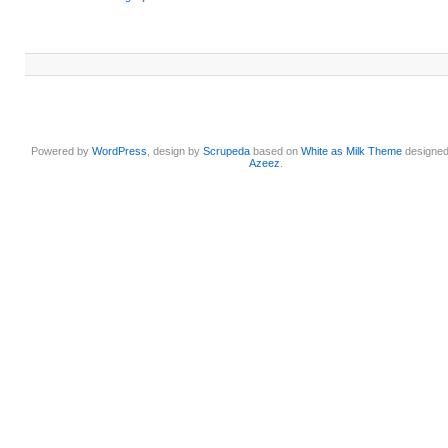
Powered by
WordPress
, design by
Scrupeda
based on
White as Milk Theme
designe
Azeez
.