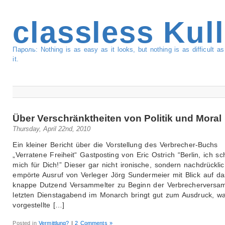
classless Kul
Пароль: Nothing is as easy as it looks, but nothing is as difficult 
it.
Über Verschränktheiten von Politik und Moral
Thursday, April 22nd, 2010
Ein kleiner Bericht über die Vorstellung des Verbrecher-Buchs
„Verratene Freiheit“ Gastposting von Eric Ostrich “Berlin, ich s
mich für Dich!” Dieser gar nicht ironische, sondern nachdrückli
empörte Ausruf von Verleger Jörg Sundermeier mit Blick auf da
knappe Dutzend Versammelter zu Beginn der Verbrecherversa
letzten Dienstagabend im Monarch bringt gut zum Ausdruck, w
vorgestellte […]
Posted in
Vermittlung?
|
2 Comments »