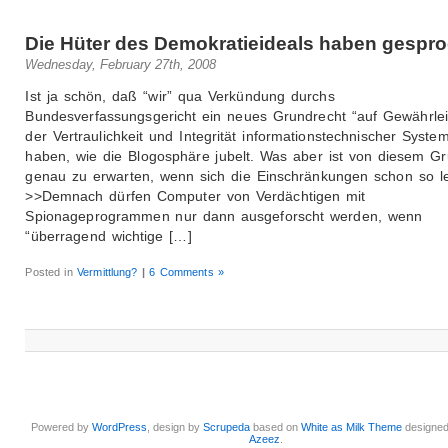
Die Hüter des Demokratieideals haben gespr
Wednesday, February 27th, 2008
Ist ja schön, daß “wir” qua Verkündung durchs
Bundesverfassungsgericht ein neues Grundrecht “auf Gewährle
der Vertraulichkeit und Integrität informationstechnischer Syste
haben, wie die Blogosphäre jubelt. Was aber ist von diesem G
genau zu erwarten, wenn sich die Einschränkungen schon so l
>>Demnach dürfen Computer von Verdächtigen mit
Spionageprogrammen nur dann ausgeforscht werden, wenn
“überragend wichtige […]
Posted in
Vermittlung?
|
6 Comments »
Powered by
WordPress
, design by
Scrupeda
based on
White as Milk Theme
designe
Azeez
.