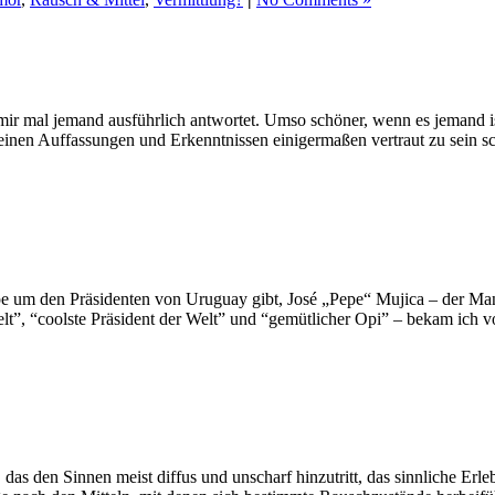
r mal jemand ausführlich antwortet. Umso schöner, wenn es jemand is
inen Auffassungen und Erkenntnissen einigermaßen vertraut zu sein s
pe um den Präsidenten von Uruguay gibt, José „Pepe“ Mujica – der Mann,
Welt”, “coolste Präsident der Welt” und “gemütlicher Opi” – bekam ich 
en Sinnen meist diffus und unscharf hinzutritt, das sinnliche Erleben 