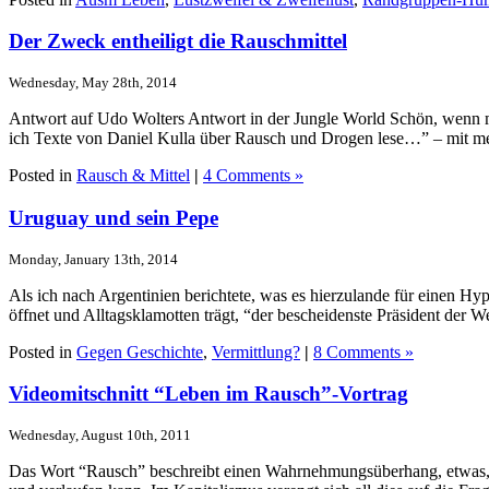
Der Zweck entheiligt die Rauschmittel
Wednesday, May 28th, 2014
Antwort auf Udo Wolters Antwort in der Jungle World Schön, wenn mi
ich Texte von Daniel Kulla über Rausch und Drogen lese…” – mit me
Posted in
Rausch & Mittel
|
4 Comments »
Uruguay und sein Pepe
Monday, January 13th, 2014
Als ich nach Argentinien berichtete, was es hierzulande für einen Hy
öffnet und Alltagsklamotten trägt, “der bescheidenste Präsident der 
Posted in
Gegen Geschichte
,
Vermittlung?
|
8 Comments »
Videomitschnitt “Leben im Rausch”-Vortrag
Wednesday, August 10th, 2011
Das Wort “Rausch” beschreibt einen Wahrnehmungsüberhang, etwas, das d