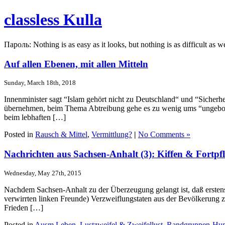
classless Kulla
Пароль: Nothing is as easy as it looks, but nothing is as difficult as w
Auf allen Ebenen, mit allen Mitteln
Sunday, March 18th, 2018
Innenminister sagt “Islam gehört nicht zu Deutschland“ und “Sicherhei
übernehmen, beim Thema Abtreibung gehe es zu wenig ums “ungebore
beim lebhaften […]
Posted in
Rausch & Mittel
,
Vermittlung?
|
No Comments »
Nachrichten aus Sachsen-Anhalt (3): Kiffen & Fortp
Wednesday, May 27th, 2015
Nachdem Sachsen-Anhalt zu der Überzeugung gelangt ist, daß erstens 
verwirrten linken Freunde) Verzweiflungstaten aus der Bevölkerung 
Frieden […]
Posted in
Ausm Leben
,
Lustzweifel & Zweifellust
,
Randgruppen-Hu