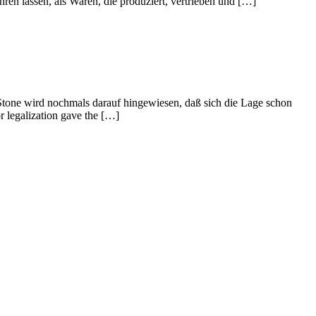
ren lassen, als Waren, die produziert, vertrieben und […]
Stone wird nochmals darauf hingewiesen, daß sich die Lage schon
or legalization gave the […]