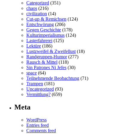
Categorized
(351)
chaos
(216)
civilization
(14)
Cut-up & Remichsen
(124)
Entschwörung
(206)
Gegen Geschichte
(178)
Kulturimperialismus
(124)
Lasterfahrerei
(125)
Lektüre
(186)
Lustzweifel & Zweifellust
(18)
Randgruppen-Humor
(277)
Rausch & Mittel
(118)
Sin Patrones Ni Jefes
(30)
space
(64)
Teilnehmende Beobachtung
(71)
Trampen
(181)
Uncategorized
(93)
Vermittlung?
(659)
Meta
WordPress
Entries feed
Comments feed