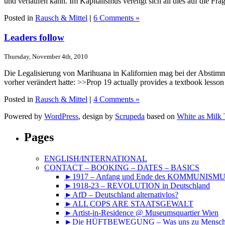
und verlaufen kann. Im Kapitalismus verengt sich all dies auf die Fr
Posted in
Rausch & Mittel
|
6 Comments »
Leaders follow
Thursday, November 4th, 2010
Die Legalisierung von Marihuana in Kalifornien mag bei der Abstimm
vorher verändert hatte: >>Prop 19 actually provides a textbook lesson i
Posted in
Rausch & Mittel
|
4 Comments »
Powered by
WordPress
, design by
Scrupeda
based on
White as Milk
Pages
ENGLISH/INTERNATIONAL
CONTACT – BOOKING – DATES – BASICS
►1917 – Anfang und Ende des KOMMUNISM
►1918-23 – REVOLUTION in Deutschland
►AfD – Deutschland alternativlos?
►ALL COPS ARE STAATSGEWALT
►Artist-in-Residence @ Museumsquartier Wien
►Die HÜFTBEWEGUNG – Was uns zu Mensche