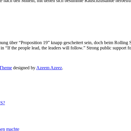
age nach den Mitteln, mit denen sich bestimmte Rauschzustände herbeifüh
ung über “Proposition 19” knapp gescheitert sein, doch beim Rolling 
n “If the people lead, the leaders will follow.” Strong public support f
 Theme
designed by
Azeem Azeez
.
US?
n machte