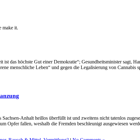
e make it.
t ist das höchste Gut einer Demokratie“; Gesundheitsminister sagt, Har
ne menschliche Leben“ und gegen die Legalisierung von Cannabis spr
flanzung
Sachsen-Anhalt heillos überfüllt ist und zweitens nicht tatenlos zuge
zum Opfer fallen, weshalb die Fremden beschleunigt ausgewiesen werde
mor
,
Rausch & Mittel
,
Vermittlung?
|
No Comments »