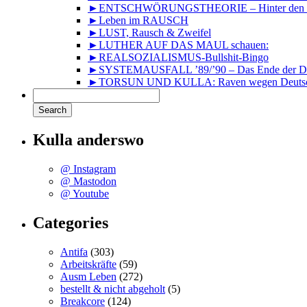
►ENTSCHWÖRUNGSTHEORIE – Hinter den Kuli
►Leben im RAUSCH
►LUST, Rausch & Zweifel
►LUTHER AUF DAS MAUL schauen:
►REALSOZIALISMUS-Bullshit-Bingo
►SYSTEMAUSFALL ’89/’90 – Das Ende der DD
►TORSUN UND KULLA: Raven wegen Deutsc
Kulla anderswo
@ Instagram
@ Mastodon
@ Youtube
Categories
Antifa
(303)
Arbeitskräfte
(59)
Ausm Leben
(272)
bestellt & nicht abgeholt
(5)
Breakcore
(124)