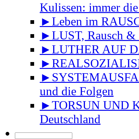
Kulissen: immer die
►Leben im RAUS
►LUST, Rausch & 
►LUTHER AUF DA
►REALSOZIALISMU
►SYSTEMAUSFALL 
und die Folgen
►TORSUN UND KU
Deutschland