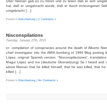
Über Nisman gab es zu hören und zu lesen daß er sich umgeb
hat, daß er umgebracht wurde, daß er durch erzwungenen Sel
umgebracht […]
Posted in
Entschwörung
|
2 Comments »
Nisconspilations
Tuesday, January 27th, 2015
or: compilation of conspiracies around the death of Alberto Nis
chief investigator into the AMIA bombing of 1994 Blog posting 
López, original Spanish version: “Nisconspilaciones“, translation
Magui López and me (deutsche Übersetzung) So I heard and 
about Nisman that he killed himself, that he was killed, that he
killed […]
Posted in
Entschwörung
|
No Comments »