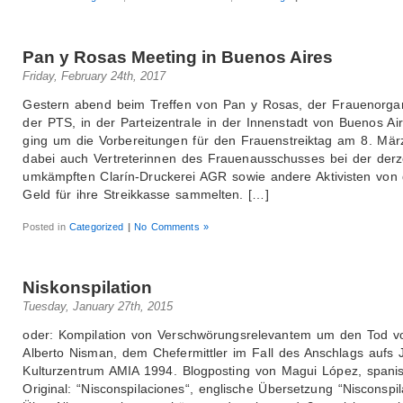
Pan y Rosas Meeting in Buenos Aires
Friday, February 24th, 2017
Gestern abend beim Treffen von Pan y Rosas, der Frauenorgan
der PTS, in der Parteizentrale in der Innenstadt von Buenos Ai
ging um die Vorbereitungen für den Frauenstreiktag am 8. März
dabei auch Vertreterinnen des Frauenausschusses bei der derz
umkämpften Clarín-Druckerei AGR sowie andere Aktivisten von d
Geld für ihre Streikkasse sammelten. […]
Posted in
Categorized
|
No Comments »
Niskonspilation
Tuesday, January 27th, 2015
oder: Kompilation von Verschwörungsrelevantem um den Tod v
Alberto Nisman, dem Chefermittler im Fall des Anschlags aufs 
Kulturzentrum AMIA 1994. Blogposting von Magui López, spani
Original: “Nisconspilaciones“, englische Übersetzung “Nisconspil