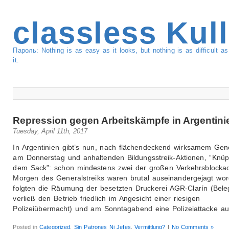
classless Kul
Пароль: Nothing is as easy as it looks, but nothing is as difficult 
it.
Repression gegen Arbeitskämpfe in Argentini
Tuesday, April 11th, 2017
In Argentinien gibt’s nun, nach flächendeckend wirksamem Gene
am Donnerstag und anhaltenden Bildungsstreik-Aktionen, “Knüp
dem Sack”: schon mindestens zwei der großen Verkehrsblock
Morgen des Generalstreiks waren brutal auseinandergejagt wor
folgten die Räumung der besetzten Druckerei AGR-Clarín (Bele
verließ den Betrieb friedlich im Angesicht einer riesigen
Polizeiübermacht) und am Sonntagabend eine Polizeiattacke au
Posted in
Categorized
,
Sin Patrones Ni Jefes
,
Vermittlung?
|
No Comments »