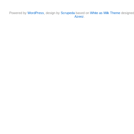
Powered by
WordPress
, design by
Scrupeda
based on
White as Milk Theme
designe
Azeez
.