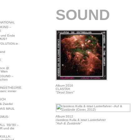
SOUND
NATIONAL
KING –
S
 und Ende
MUS?
VOLUTION in
land
E
ence @
 Wien
EGUNG –
schen
Album 2016
NGSTHEORIE
CLASTAH
ssen: immer
"Dead Stars"
SCH
 Zweifel
DAS MAUL
Album 2012
SMUS-
classless Kulla & istari Lasterfahrer
"Auf- & Zustände"
L ’89/’90 –
R und die
KULLA:
utschland