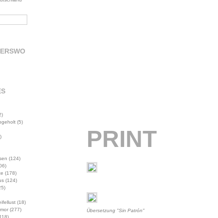
DERSWO
ES
2)
abgeholt
(5)
PRINT
)
sen
(124)
06)
te
(178)
us
(124)
5)
ifellust
(18)
mor
(277)
Übersetzung "Sin Patrón"
118)