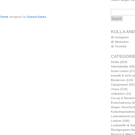
 Theme
designed by
Azeem Azeez
.
KULLA AN
@ Instagram
@ Mastodon
@ Youtube
CATEGORI
Antifa
(303)
Arbeitskräfte
(59)
Ausm Leben
(27
bestellt & nicht 
Breakcore
(124)
Categorized
(351
chaos
(216)
civilization
(14)
Cut-up & Remich
Entschwörung
(2
Gegen Geschich
Kulturimperialism
Lasterfahrerei
(12
Lektüre
(186)
Lustzweifel & Zwe
Randgruppen-Hu
Rausch & Mittel
(