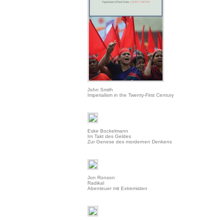
John Smith
Imperialism in the Twenty-First Century
Eske Bockelmann
Im Takt des Geldes
Zur Genese des mordernen Denkens
Jon Ronson
Radikal
Abenteuer mit Extremisten