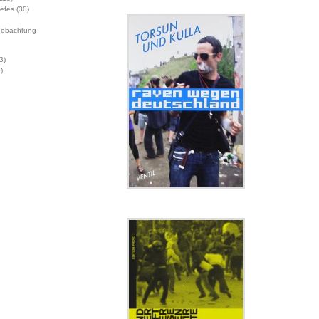
Jefes
(30)
eobachtung
3)
)