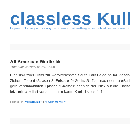
classless Kul
Пароль: Nothing is as easy as it looks, but nothing is as difficult as we make it.
All-American Wertkritik
Thursday, November 2nd, 2006
Hier sind zwei Links zur wertkritischsten South-Park-Folge so far: Ans
Ziehen: Torrent (Season 8, Episode 9) Sechs Staffeln nach dem großar
gern vereinnahmten Episode “Gnomes” hat sich der Blick auf die Ökono
jetzt prima selbst vereinnahmen kann: Kapitalismus […]
Posted in
Vermittlung?
|
6 Comments »