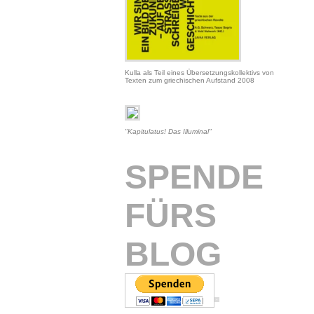
Kulla als Teil eines Übersetzungskollektivs von
Texten zum griechischen Aufstand 2008
"Kapitulatus! Das Illuminal"
SPENDE
FÜRS
BLOG