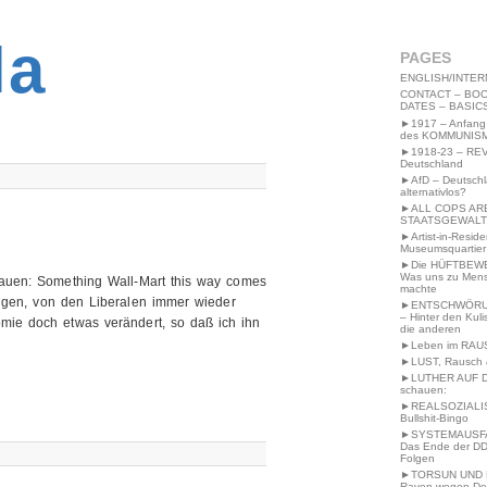
2MWW4N64EB9P
la
PAGES
ENGLISH/INTER
CONTACT – BOO
DATES – BASIC
►1917 – Anfang
des KOMMUNIS
►1918-23 – RE
Deutschland
►AfD – Deutsch
alternativlos?
►ALL COPS AR
STAATSGEWALT
►Artist-in-Resid
Museumsquartier
►Die HÜFTBEW
Was uns zu Men
chauen: Something Wall-Mart this way comes
machte
tigen, von den Liberalen immer wieder
►ENTSCHWÖRU
– Hinter den Kuli
mie doch etwas verändert, so daß ich ihn
die anderen
►Leben im RAU
►LUST, Rausch &
►LUTHER AUF 
schauen:
►REALSOZIALI
Bullshit-Bingo
►SYSTEMAUSFAL
Das Ende der DD
Folgen
►TORSUN UND 
Raven wegen De