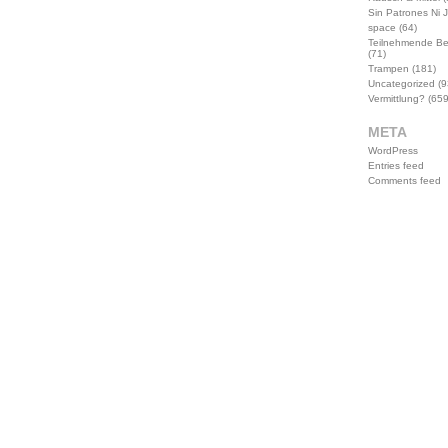
Sin Patrones Ni 
space
(64)
Teilnehmende B
(71)
Trampen
(181)
Uncategorized
(9
Vermittlung?
(659
META
WordPress
Entries feed
Comments feed