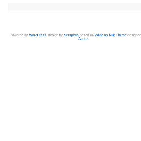
Powered by
WordPress
, design by
Scrupeda
based on
White as Milk Theme
designe
Azeez
.