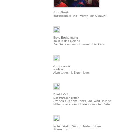
John Smith
Imperialism in the Twenty-First Century
Eske Bockelmann
Im Takt des Geldes
Zur Genese des mordernen Denkens
Jon Ronson
Radikal
Abenteuer mit Extremisten
Daniel Kulla
Der Phrasenprüfer
Szenen aus dem Leben von Wau Holland,
Mitbegründer des Chaos Computer Clubs
Robert Anton Wilson, Robert Shea
Illuminatus!