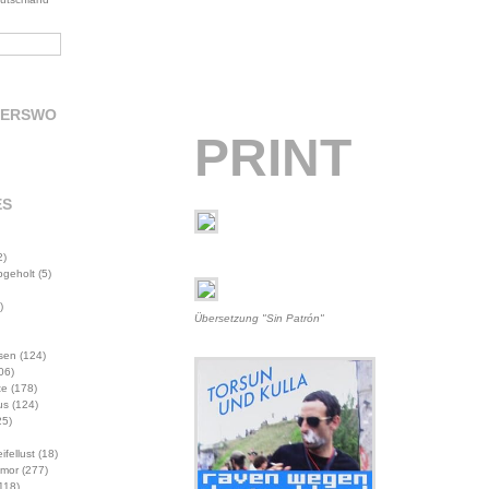
DERSWO
PRINT
ES
2)
abgeholt
(5)
)
Übersetzung "Sin Patrón"
sen
(124)
06)
te
(178)
us
(124)
5)
ifellust
(18)
mor
(277)
118)