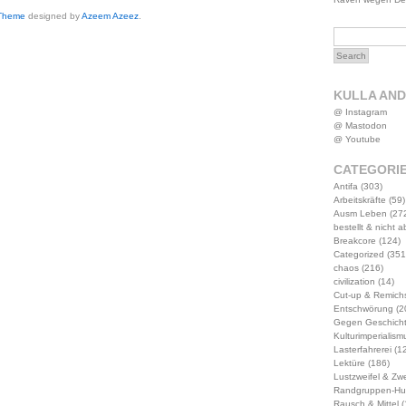
 Theme
designed by
Azeem Azeez
.
KULLA AN
@ Instagram
@ Mastodon
@ Youtube
CATEGORI
Antifa
(303)
Arbeitskräfte
(59)
Ausm Leben
(27
bestellt & nicht 
Breakcore
(124)
Categorized
(351
chaos
(216)
civilization
(14)
Cut-up & Remich
Entschwörung
(2
Gegen Geschich
Kulturimperialism
Lasterfahrerei
(12
Lektüre
(186)
Lustzweifel & Zwe
Randgruppen-Hu
Rausch & Mittel
(