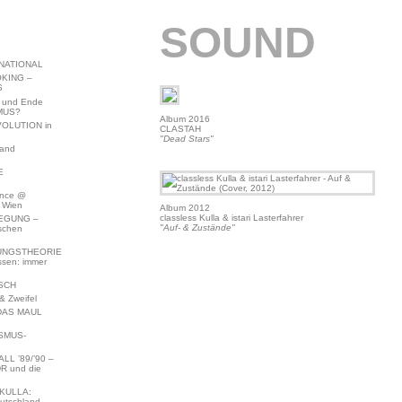
SOUND
NATIONAL
KING –
S
 und Ende
MUS?
Album 2016
VOLUTION in
CLASTAH
"Dead Stars"
land
E
ence @
 Wien
Album 2012
classless Kulla & istari Lasterfahrer
EGUNG –
"Auf- & Zustände"
schen
NGSTHEORIE
ssen: immer
SCH
 Zweifel
DAS MAUL
SMUS-
L ’89/’90 –
R und die
KULLA:
utschland