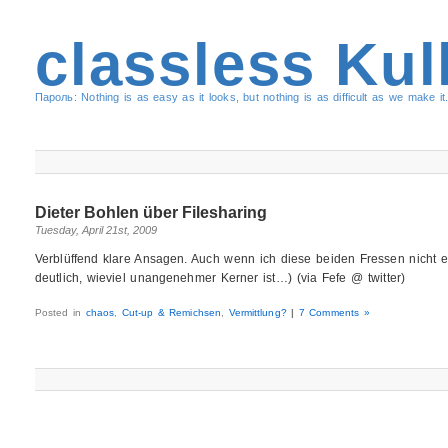
classless Kul
Пароль: Nothing is as easy as it looks, but nothing is as difficult as we make it.
Dieter Bohlen über Filesharing
Tuesday, April 21st, 2009
Verblüffend klare Ansagen. Auch wenn ich diese beiden Fressen nicht e
deutlich, wieviel unangenehmer Kerner ist…) (via Fefe @ twitter)
Posted in
chaos
,
Cut-up & Remichsen
,
Vermittlung?
|
7 Comments »