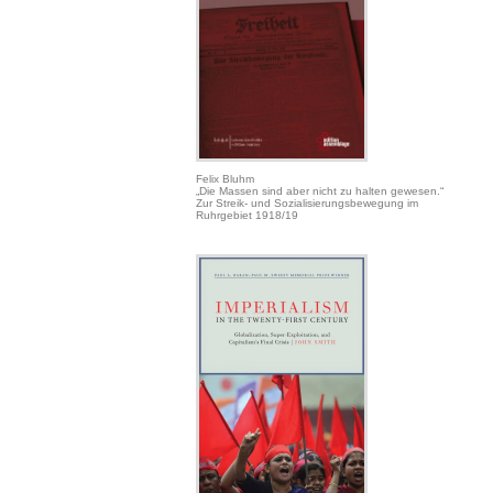
Felix Bluhm
„Die Massen sind aber nicht zu halten gewesen.“
Zur Streik- und Sozialisierungsbewegung im
Ruhrgebiet 1918/19