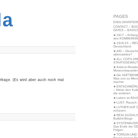
2MWW4N64EB9P
la
PAGES
ENGLISH/INTER
CONTACT – BOO
DATES – BASIC
►1917 – Anfang
des KOMMUNIS
►1918-23 – RE
Deutschland
►AfD – Deutsch
alternativlos?
►ALL COPS AR
STAATSGEWALT
►Artist-in-Resid
Museumsquartier
►Die HÜFTBEW
Was uns zu Men
rtrage. (Es wird aber auch noch mal
machte
►ENTSCHWÖRU
– Hinter den Kuli
die anderen
►Leben im RAU
►LUST, Rausch &
►LUTHER AUF 
schauen:
►REALSOZIALI
Bullshit-Bingo
►SYSTEMAUSFAL
Das Ende der DD
Folgen
►TORSUN UND 
Raven wegen De