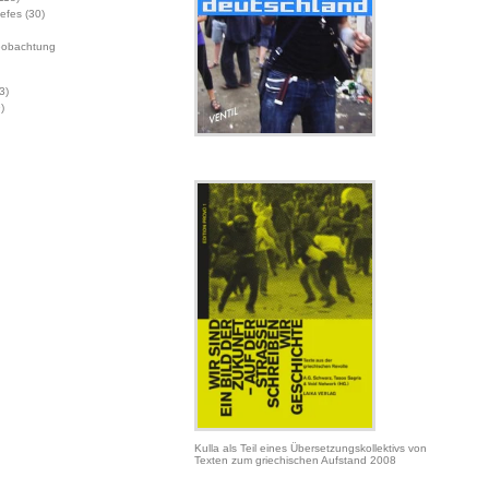
Jefes
(30)
eobachtung
3)
)
Kulla als Teil eines Übersetzungskollektivs von
Texten zum griechischen Aufstand 2008