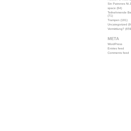
Sin Patrones Ni 
space
(64)
Teilnehmende B
(71)
Trampen
(181)
Uncategorized
(9
Vermittlung?
(659
META
WordPress
Entries feed
Comments feed