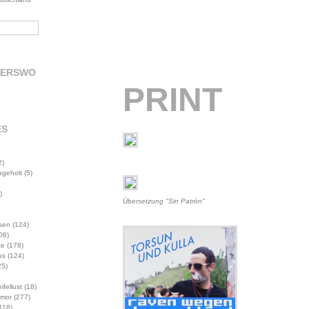
DERSWO
PRINT
ES
2)
abgeholt
(5)
)
Übersetzung "Sin Patrón"
sen
(124)
06)
te
(178)
us
(124)
5)
ifellust
(18)
mor
(277)
118)