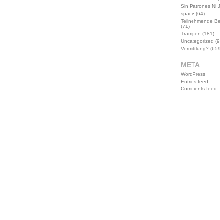
Sin Patrones Ni 
space
(64)
Teilnehmende B
(71)
Trampen
(181)
Uncategorized
(9
Vermittlung?
(659
META
WordPress
Entries feed
Comments feed