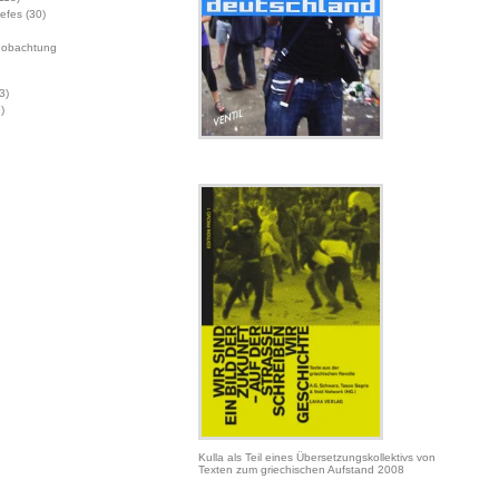
Jefes
(30)
eobachtung
3)
)
Kulla als Teil eines Übersetzungskollektivs von
Texten zum griechischen Aufstand 2008