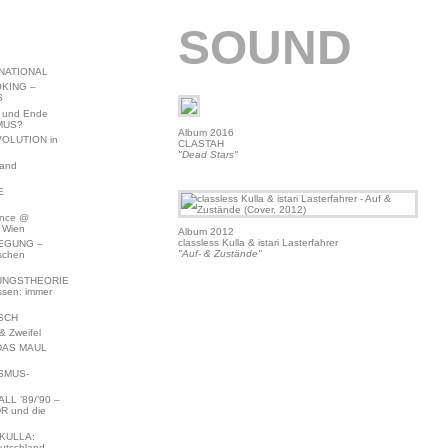
SOUND
NATIONAL
KING –
S
 und Ende
MUS?
Album 2016
VOLUTION in
CLASTAH
"Dead Stars"
land
E
ence @
 Wien
Album 2012
classless Kulla & istari Lasterfahrer
EGUNG –
"Auf- & Zustände"
schen
NGSTHEORIE
ssen: immer
SCH
 Zweifel
DAS MAUL
SMUS-
L ’89/’90 –
R und die
KULLA:
utschland