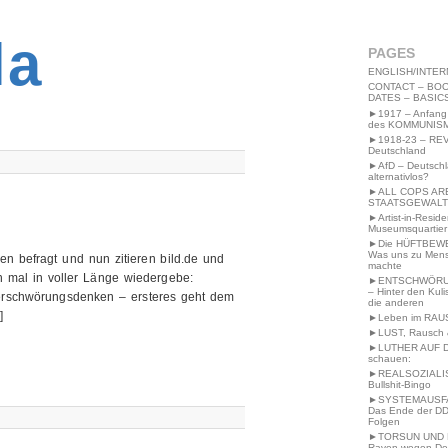
2MWW4N64EB9P
la
PAGES
ENGLISH/INTER
CONTACT – BOO
DATES – BASIC
►1917 – Anfang
des KOMMUNIS
►1918-23 – RE
Deutschland
►AfD – Deutsch
alternativlos?
►ALL COPS AR
STAATSGEWALT
►Artist-in-Resid
Museumsquartier
►Die HÜFTBEW
Was uns zu Men
 befragt und nun zitieren bild.de und
machte
h mal in voller Länge wiedergebe:
►ENTSCHWÖRU
– Hinter den Kuli
erschwörungsdenken – ersteres geht dem
die anderen
]
►Leben im RAU
►LUST, Rausch &
►LUTHER AUF 
schauen:
►REALSOZIALI
Bullshit-Bingo
►SYSTEMAUSFAL
Das Ende der DD
Folgen
►TORSUN UND 
Raven wegen De