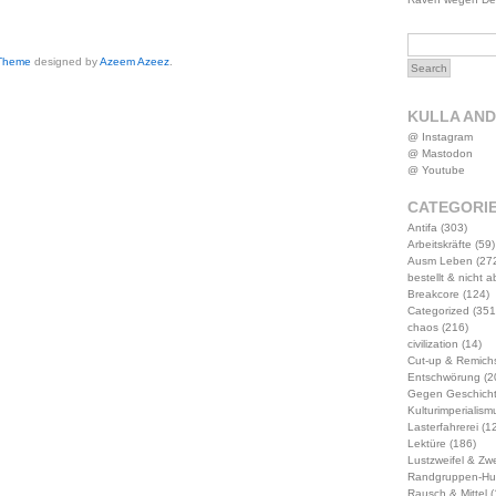
 Theme
designed by
Azeem Azeez
.
KULLA AN
@ Instagram
@ Mastodon
@ Youtube
CATEGORI
Antifa
(303)
Arbeitskräfte
(59)
Ausm Leben
(27
bestellt & nicht 
Breakcore
(124)
Categorized
(351
chaos
(216)
civilization
(14)
Cut-up & Remich
Entschwörung
(2
Gegen Geschich
Kulturimperialism
Lasterfahrerei
(12
Lektüre
(186)
Lustzweifel & Zwe
Randgruppen-Hu
Rausch & Mittel
(