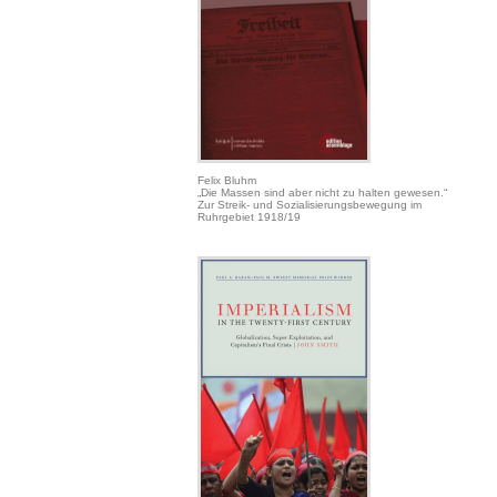
Felix Bluhm
„Die Massen sind aber nicht zu halten gewesen.“
Zur Streik- und Sozialisierungsbewegung im
Ruhrgebiet 1918/19