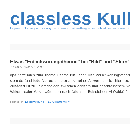
classless Kul
Пароль: Nothing is as easy as it looks, but nothing is as difficult as we make it.
Etwas “Entschwörungstheorie” bei “Bild” und “Stern”
Tuesday, May 3rd, 2011
dpa hatte mich zum Thema Osama Bin Laden und Verschwörungstheorien
stern.de (und jede Menge andere) aus meiner Antwort, die ich hier noc
Zunächst ist zu unterscheiden zwischen offenem und geschlossenem V
Wirken realer Verschwörungen nach (wie zum Beispiel der Al-Qaida) […
Posted in
Entschwörung
|
11 Comments »