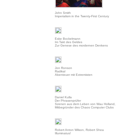
John Smith
Imperialism in the Twenty-First Century
Eske Bockelmann
Im Takt des Geldes
Zur Genese des mordernen Denkens
Jon Ronson
Radikal
Abenteuer mit Extremisten
Daniel Kulla
Der Phrasenprüfer
Szenen aus dem Leben von Wau Holland,
Mitbegründer des Chaos Computer Clubs
Robert Anton Wilson, Robert Shea
Illuminatus!