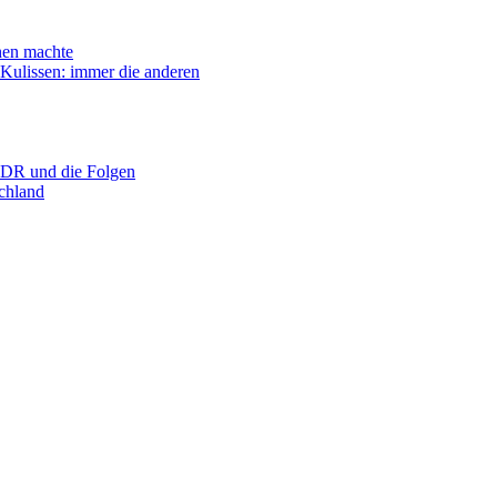
n machte
ssen: immer die anderen
R und die Folgen
hland