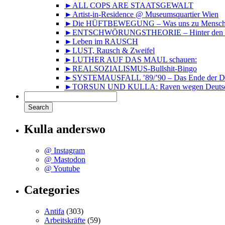
►ALL COPS ARE STAATSGEWALT
►Artist-in-Residence @ Museumsquartier Wien
►Die HÜFTBEWEGUNG – Was uns zu Mensche
►ENTSCHWÖRUNGSTHEORIE – Hinter den Kuli
►Leben im RAUSCH
►LUST, Rausch & Zweifel
►LUTHER AUF DAS MAUL schauen:
►REALSOZIALISMUS-Bullshit-Bingo
►SYSTEMAUSFALL ’89/’90 – Das Ende der DD
►TORSUN UND KULLA: Raven wegen Deutsc
Kulla anderswo
@ Instagram
@ Mastodon
@ Youtube
Categories
Antifa
(303)
Arbeitskräfte
(59)