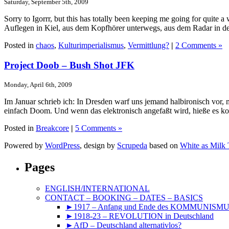
Saturday, September 5th, 2009
Sorry to Igorrr, but this has totally been keeping me going for quit
Auflegen in Kiel, aus dem Kopfhörer unterwegs, aus dem Radar in d
Posted in
chaos
,
Kulturimperialismus
,
Vermittlung?
|
2 Comments »
Project Doob – Bush Shot JFK
Monday, April 6th, 2009
Im Januar schrieb ich: In Dresden warf uns jemand halbironisch vor
einfach Doom. Und wenn das elektronisch angefaßt wird, hieße es k
Posted in
Breakcore
|
5 Comments »
Powered by
WordPress
, design by
Scrupeda
based on
White as Milk
Pages
ENGLISH/INTERNATIONAL
CONTACT – BOOKING – DATES – BASICS
►1917 – Anfang und Ende des KOMMUNISM
►1918-23 – REVOLUTION in Deutschland
►AfD – Deutschland alternativlos?