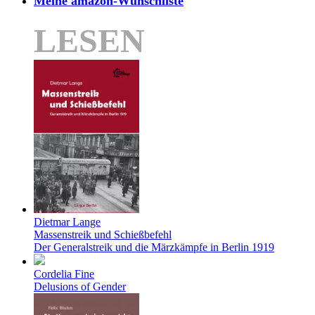
Meine amazon-Wunschliste
LESEN
Dietmar Lange
Massenstreik und Schießbefehl
Der Generalstreik und die Märzkämpfe in Berlin 1919
Cordelia Fine
Delusions of Gender