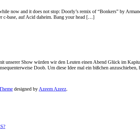
e a while now and it does not stop: Doorly’s remix of “Bonkers” by Arma
er c-base, auf Acid daheim. Bang your head […]
, mit unserer Show würden wir den Leuten einen Abend Glück im Kapita
onsequenterweise Doob. Um diese Idee mal ein bißchen anzuschieben,
 Theme
designed by
Azeem Azeez
.
US?