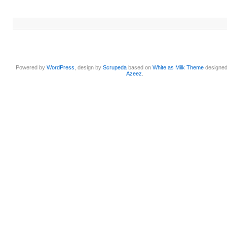
Powered by
WordPress
, design by
Scrupeda
based on
White as Milk Theme
designe
Azeez
.