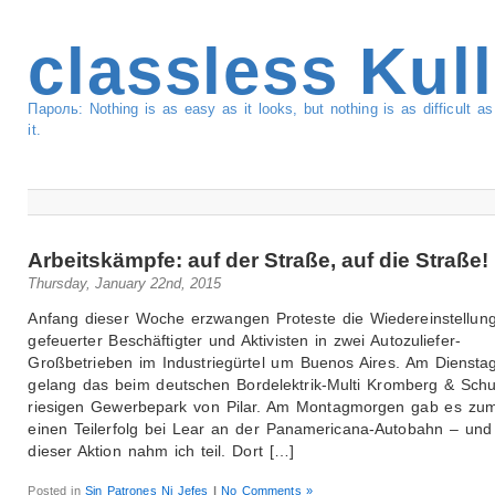
classless Kul
Пароль: Nothing is as easy as it looks, but nothing is as difficult 
it.
Arbeitskämpfe: auf der Straße, auf die Straße!
Thursday, January 22nd, 2015
Anfang dieser Woche erzwangen Proteste die Wiedereinstellun
gefeuerter Beschäftigter und Aktivisten in zwei Autozuliefer-
Großbetrieben im Industriegürtel um Buenos Aires. Am Dienst
gelang das beim deutschen Bordelektrik-Multi Kromberg & Schu
riesigen Gewerbepark von Pilar. Am Montagmorgen gab es zum
einen Teilerfolg bei Lear an der Panamericana-Autobahn – und
dieser Aktion nahm ich teil. Dort […]
Posted in
Sin Patrones Ni Jefes
|
No Comments »