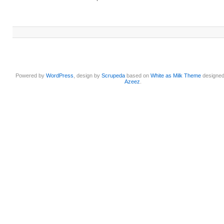
Powered by
WordPress
, design by
Scrupeda
based on
White as Milk Theme
designe
Azeez
.