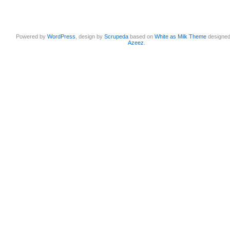
Powered by
WordPress
, design by
Scrupeda
based on
White as Milk Theme
designe
Azeez
.