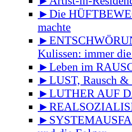
►Artist-in-Reside
►Die HÜFTBEWEGU
machte
►ENTSCHWÖRUNGS
Kulissen: immer die
►Leben im RAUS
►LUST, Rausch & 
►LUTHER AUF DA
►REALSOZIALISMU
►SYSTEMAUSFALL 