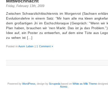
Mittwochnacht
Friday, February 13th, 2009
Zwischen Schwarzlichttischtennis im Morgenrot (Sachsen erklär
Evolutionslehre in einem Satz: “Mir ham alle ma kleen angkefa
dem großartigen Jri im Eschschloraque (Gespräch: “Wenn wir 
Plan haben, brauchen wir ‘nen Markt. Das ist ja das Problem.”
Idee auf, ein Poster zu entwerfen, auf dem eine Tüte aus Lego
zu sehen ist […]
Posted in
Ausm Leben
|
1 Comment »
Powered by
WordPress
, design by
Scrupeda
based on
White as Milk Theme
designe
Azeez
.