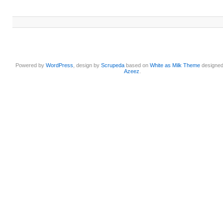
Powered by
WordPress
, design by
Scrupeda
based on
White as Milk Theme
designe
Azeez
.