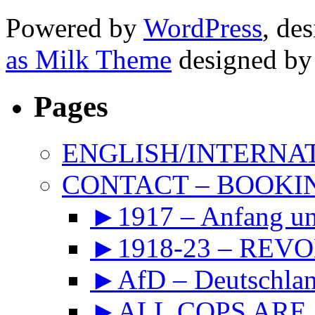
Powered by
WordPress
, de
as Milk Theme
designed b
Pages
ENGLISH/INTERNA
CONTACT – BOOKIN
►1917 – Anfang 
►1918-23 – REVOL
►AfD – Deutschland
►ALL COPS ARE