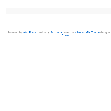
Powered by
WordPress
, design by
Scrupeda
based on
White as Milk Theme
designe
Azeez
.