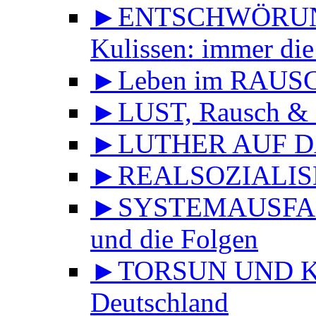
►ENTSCHWÖRUNGS
Kulissen: immer die
►Leben im RAUS
►LUST, Rausch & 
►LUTHER AUF DA
►REALSOZIALISMU
►SYSTEMAUSFALL 
und die Folgen
►TORSUN UND KU
Deutschland